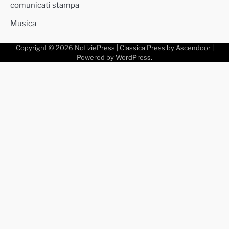
comunicati stampa
Musica
Copyright © 2026
NotiziePress
| Classica Press by
Ascendoor
|
Powered by
WordPress
.