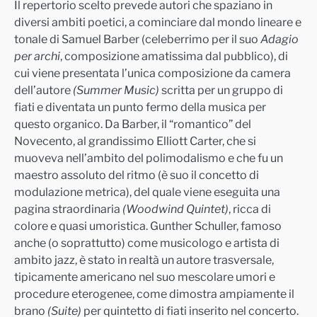
Il repertorio scelto prevede autori che spaziano in
diversi ambiti poetici, a cominciare dal mondo lineare e
tonale di Samuel Barber (celeberrimo per il suo
Adagio
per archi
, composizione amatissima dal pubblico), di
cui viene presentata l’unica composizione da camera
dell’autore
(Summer Music)
scritta per un gruppo di
fiati e diventata un punto fermo della musica per
questo organico. Da Barber, il “romantico” del
Novecento, al grandissimo Elliott Carter, che si
muoveva nell’ambito del polimodalismo e che fu un
maestro assoluto del ritmo (è suo il concetto di
modulazione metrica), del quale viene eseguita una
pagina straordinaria
(Woodwind Quintet)
, ricca di
colore e quasi umoristica. Gunther Schuller, famoso
anche (o soprattutto) come musicologo e artista di
ambito jazz, è stato in realtà un autore trasversale,
tipicamente americano nel suo mescolare umori e
procedure eterogenee, come dimostra ampiamente il
brano
(Suite)
per quintetto di fiati inserito nel concerto.