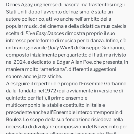
Denes Agay, ungherese di nascita ma trasferitosi negli
Stati Uniti dopo l’avvento del nazismo, è stato un
autore poliedrico, attivo anche nell’ambito della
popular music, del cinema e della didattica musicale: la
scelta di
Five Easy Dances
dimostra proprio il suo
interesse per le forme di musica per la danza. Infine, c’è
un brano giovanile
(Jolly Wind)
di Giuseppe Garbarino,
composto inizialmente per quartetto di fiati, ma rivisto
nel 2024, e dedicato a Edgar Allan Poe, che presenta, in
maniera molto “americana”, differenti suggestioni
sonore, anche jazzistiche.
A eseguire il repertorio è proprio l’Ensemble Garbarino
da lui fondato nel 1972 (qui ovviamente in versione di
quintetto per fiati), il primo ensemble
multicomponibile stabile costituito in Italia e
precedente anche all’Ensemble Intercontemporain di
Boulez. Lo scopo della sua fondazione risiedeva nella
necessità di divulgare composizioni del Novecento per
piccolo complesso, allora quasi sconosciute. Per il