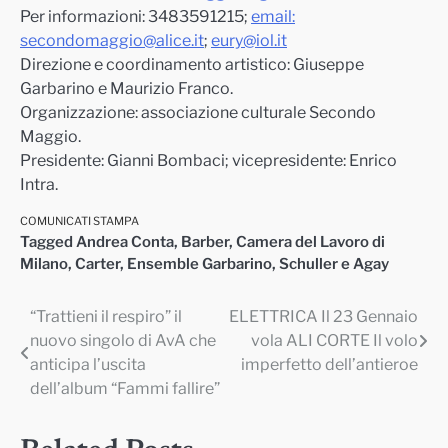
Per informazioni: 3483591215;
email:
secondomaggio@alice.it
;
eury@iol.it
Direzione e coordinamento artistico: Giuseppe
Garbarino e Maurizio Franco.
Organizzazione: associazione culturale Secondo
Maggio.
Presidente: Gianni Bombaci; vicepresidente: Enrico
Intra.
COMUNICATI STAMPA
Tagged
Andrea Conta
,
Barber
,
Camera del Lavoro di
Milano
,
Carter
,
Ensemble Garbarino
,
Schuller e Agay
“Trattieni il respiro” il
ELETTRICA Il 23 Gennaio
Navigazione
nuovo singolo di AvA che
vola ALI CORTE Il volo
articoli
anticipa l’uscita
imperfetto dell’antieroe
dell’album “Fammi fallire”