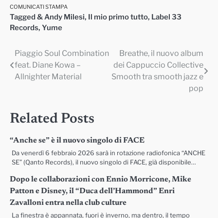
COMUNICATI STAMPA
Tagged
& Andy Milesi
,
Il mio primo tutto
,
Label 33
Records
,
Yume
Piaggio Soul Combination
Breathe, il nuovo album
Navigazione
feat. Diane Kowa –
dei Cappuccio Collective
articoli
Allnighter Material
Smooth tra smooth jazz e
pop
Related Posts
“Anche se” è il nuovo singolo di FACE
Da venerdì 6 febbraio 2026 sarà in rotazione radiofonica “ANCHE
SE” (Qanto Records), il nuovo singolo di FACE, già disponibile…
Dopo le collaborazioni con Ennio Morricone, Mike
Patton e Disney, il “Duca dell’Hammond” Enri
Zavalloni entra nella club culture
La finestra è appannata, fuori è inverno, ma dentro, il tempo