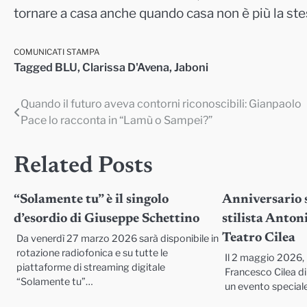
tornare a casa anche quando casa non è più la ste
COMUNICATI STAMPA
Tagged
BLU
,
Clarissa D'Avena
,
Jaboni
Quando il futuro aveva contorni riconoscibili: Gianpaolo
Navigazione
Pace lo racconta in “Lamù o Sampei?”
articoli
Related Posts
“Solamente tu” è il singolo
Anniversario s
d’esordio di Giuseppe Schettino
stilista Anton
Teatro Cilea
Da venerdì 27 marzo 2026 sarà disponibile in
rotazione radiofonica e su tutte le
Il 2 maggio 2026, 
piattaforme di streaming digitale
Francesco Cilea di
“Solamente tu”…
un evento speciale