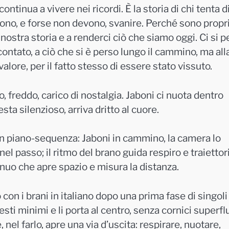
tinua a vivere nei ricordi. È la storia di chi tenta d
ono, e forse non devono, svanire. Perché sono propr
a nostra storia e a renderci ciò che siamo oggi. Ci si 
scontato, a ciò che si è perso lungo il cammino, ma all
lore, per il fatto stesso di essere stato vissuto.
do, freddo, carico di nostalgia. Jaboni ci nuota dentro
sta silenzioso, arriva dritto al cuore.
a un piano-sequenza: Jaboni in cammino, la camera lo
l passo; il ritmo del brano guida respiro e traiettori
nuo che apre spazio e misura la distanza.
con i brani in italiano dopo una prima fase di singoli
esti minimi e li porta al centro, senza cornici superfl
 nel farlo, apre una via d’uscita: respirare, nuotare,