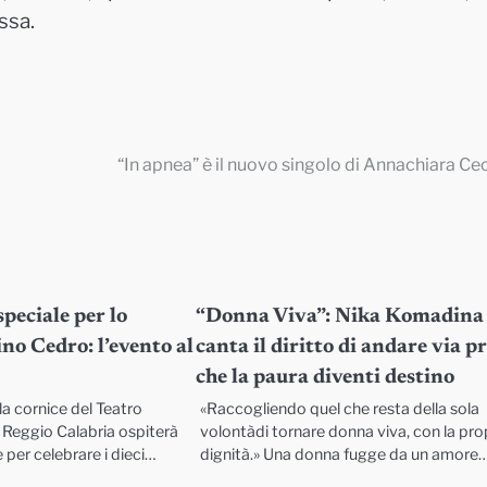
ssa.
“In apnea” è il nuovo singolo di Annachiara Ce
peciale per lo
“Donna Viva”: Nika Komadina
ino Cedro: l’evento al
canta il diritto di andare via 
che la paura diventi destino
la cornice del Teatro
«Raccogliendo quel che resta della sola
 Reggio Calabria ospiterà
volontàdi tornare donna viva, con la pro
 per celebrare i dieci…
dignità.» Una donna fugge da un amore