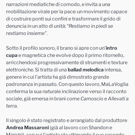
narrazioni mediatiche di comodo, e invita a una
mobilitazione virale per la pace: un movimento capace
di costruire ponti sui confini e trasformare il grido di
denuncia in un atto di unità: “
Restiamo in piedi se
restiamo insieme”
.
Sotto il profilo sonoro, il brano si apre con un’
intro
cupa
e magnetica che evolve dopo il primo ritornello,
arricchendosi progressivamente di strumenti e texture
elettroniche. Si tratta di una
ballad melodica
intensa,
genere in cui l’artista ha già dimostrato grande
padronanza in passato. Con questo lavoro, MaLaVoglia
conferma la sua naturale inclinazione verso il racconto
sociale, già emersa in brani come
Camoscio
e
Allevati a
terra
.
Il singolo è stato registrato e arrangiato dal produttore
Andrea Massaroni
(già al lavoro con Shandon e
Ministri), con cui l’artista sta ultimando il suo secondo