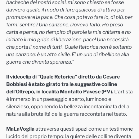
bacheche dei nostri social, mi sono chiesto se fosse
davvero quello il modo di fare qualcosa di attivo per
promuovere la pace. Che cosa potevo fare io, di più, per
farmi sentire? Una canzone. Dovevo farlo. Ho preso
carta e penna, ho riempito di parole la mia chitarra e ho
iniziato il mio grido di liberazione: pace! Una necessità
che porta il nome di tutti. Quale Retorica non è soltanto
una canzone: è un atto civile. E’ un urlo di ribellione alla
guerra che diventa speranza.”
Il videoclip di “Quale Retorica” diretto da Cesare
Bobbiesi è stato girato tra le suggestive colline
dell’Oltrepò, in località Montalto Pavese (PV).
L’artista
è immerso in un paesaggio aperto, luminoso e
silenzioso, opponendo la bellezza incontaminata della
natura alla brutalità della guerra raccontata nel testo.
MaLaVoglia
attraversa questi spazi come un testimone
lucido del proprio tempo: la quiete delle colline diventa