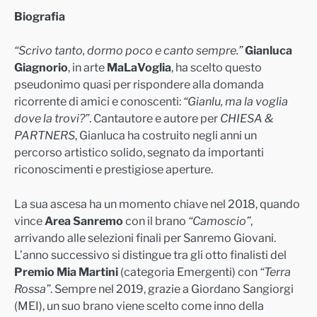
Biografia
“Scrivo tanto, dormo poco e canto sempre.”
Gianluca
Giagnorio
, in arte
MaLaVoglia
, ha scelto questo
pseudonimo quasi per rispondere alla domanda
ricorrente di amici e conoscenti:
“Gianlu, ma la voglia
dove la trovi?”
. Cantautore e autore per
CHIESA &
PARTNERS
, Gianluca ha costruito negli anni un
percorso artistico solido, segnato da importanti
riconoscimenti e prestigiose aperture.
La sua ascesa ha un momento chiave nel 2018, quando
vince
Area Sanremo
con il brano
“Camoscio”
,
arrivando alle selezioni finali per Sanremo Giovani.
L’anno successivo si distingue tra gli otto finalisti del
Premio Mia Martini
(categoria Emergenti) con
“Terra
Rossa”
. Sempre nel 2019, grazie a Giordano Sangiorgi
(MEI), un suo brano viene scelto come inno della