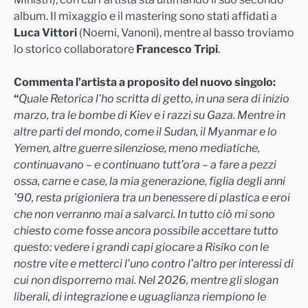
album. Il mixaggio e il mastering sono stati affidati a
Luca Vittori
(Noemi, Vanoni), mentre al basso troviamo
lo storico collaboratore
Francesco Tripi
.
Commenta l’artista a proposito del nuovo singolo:
“
Quale Retorica l’ho scritta di getto, in una sera di inizio
marzo, tra le bombe di Kiev e i razzi su Gaza. Mentre in
altre parti del mondo, come il Sudan, il Myanmar e lo
Yemen, altre guerre silenziose, meno mediatiche,
continuavano – e continuano tutt’ora – a fare a pezzi
ossa, carne e case, la mia generazione, figlia degli anni
’90, resta prigioniera tra un benessere di plastica e eroi
che non verranno mai a salvarci. In tutto ciò mi sono
chiesto come fosse ancora possibile accettare tutto
questo: vedere i grandi capi giocare a Risiko con le
nostre vite e metterci l’uno contro l’altro per interessi di
cui non disporremo mai. Nel 2026, mentre gli slogan
liberali, di integrazione e uguaglianza riempiono le