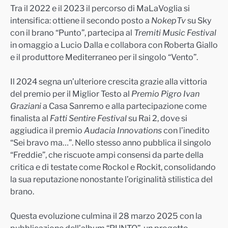
Tra il 2022 e il 2023 il percorso di MaLaVoglia si
intensifica: ottiene il secondo posto a
NokepTv
su Sky
con il brano “Punto”, partecipa al
Tremiti Music Festival
in omaggio a Lucio Dalla e collabora con Roberta Giallo
e il produttore Mediterraneo per il singolo “Vento”.
Il 2024 segna un’ulteriore crescita grazie alla vittoria
del premio per il Miglior Testo al
Premio Pigro Ivan
Graziani
a Casa Sanremo e alla partecipazione come
finalista al
Fatti Sentire Festival
su Rai 2, dove si
aggiudica il premio
Audacia Innovations
con l’inedito
“Sei bravo ma…”. Nello stesso anno pubblica il singolo
“Freddie”, che riscuote ampi consensi da parte della
critica e di testate come Rockol e Rockit, consolidando
la sua reputazione nonostante l’originalità stilistica del
brano.
Questa evoluzione culmina il 28 marzo 2025 con la