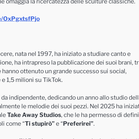
he omaggia la ricercatezza delle sculture classiche.
be/OxPgxtsfPjo
ere, nata nel 1997, ha iniziato a studiare canto e
zione, ha intrapreso la pubblicazione dei suoi brani, t
e hanno ottenuto un grande successo sui social,
 e 1,5 milioni su TikTok.
o da indipendente, dedicando un anno allo studio del
mente le melodie dei suoi pezzi. Nel 2025 ha iniziat
ale
Take Away Studios
, che le ha permesso di definir
oli come “
Ti stupirò”
e “
Preferirei”
.