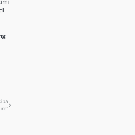
timi
di
ing
cipa
ire”