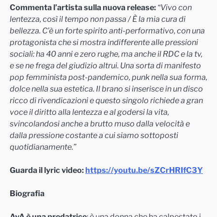
Commenta l’artista sulla nuova release:
“Vivo con
lentezza, così il tempo non passa / È la mia cura di
bellezza. C’è un forte spirito anti-performativo, con una
protagonista che si mostra indifferente alle pressioni
sociali: ha 40 anni e zero rughe, ma anche il RDC e la tv,
e se ne frega del giudizio altrui. Una sorta di manifesto
pop femminista post-pandemico, punk nella sua forma,
dolce nella sua estetica. Il brano si inserisce in un disco
ricco di rivendicazioni e questo singolo richiede a gran
voce il diritto alla lentezza e al godersi la vita,
svincolandosi anche a brutto muso dalla velocità e
dalla pressione costante a cui siamo sottoposti
quotidianamente.”
Guarda il lyric video:
https://youtu.be/sZCrHRIfC3Y
Biografia
AvA è una predatrice
: è una donna che ha calpestato i