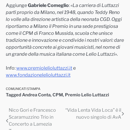
Aggiunge
Gabriele Comeglio
:
«La carriera di Luttazzi
partì proprio da Milano, nel 1948, quando Teddy Reno
lo volle alla direzione artistica della neonata CGD. Oggi
riportiamo a Milano il Premio in una sede prestigiosa
come il CPM di Franco Mussida, scuola che unisce
tradizione e innovazione e condivide i nostri valori: dare
opportunità concrete ai giovani musicisti,
nel nome di
un grande della musica italiana come Lelio Luttazzi».
Info:
www.premiolelioluttazzi.it
e
www.fondazionelelioluttazzi.it
COMUNICATI STAMPA
Tagged
Andrea Conta
,
CPM
,
Premio Lelio Luttazzi
Nico Gori e Francesco
“Vida Lenta Vida Loca” è il
Navigazione
Scaramuzzino Trio in
nuovo singolo di AvA
articoli
Concerto a Lamezia