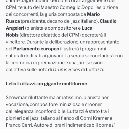
curate dagli studenti del corso di arrangiamento del
CPM, tenuto del Maestro Comeglio.Dopo l’esibizione
dei concorrenti, la giuria composta da
Mario
Rusca
(presidente, decano del jazz italiano),
Claudio
Angeleri
(pianista e compositore) e
Luca
Nobis
(direttore didattico del CPM) decreterà il
vincitore. Durante la deliberazione, un rappresentante
del
Parlamento europeo
illustrerà i programmi
culturali dedicati ai giovani. La serata si concluderà con
la cerimonia di premiazione e una jam session
collettiva sulle note di
Drums Blues
di Luttazzi.
Lelio Luttazzi, un gigante multiforme
Showman riluttante ma amatissimo, pianista per
vocazione, compositore minuzioso e crooner
dall’eleganza inconfondibile, Luttazzi è stato tra i
pionieri del jazz italiano al fianco di Gorni Kramer e
Franco Cerri. Autore di brani indimenticabili come
Il