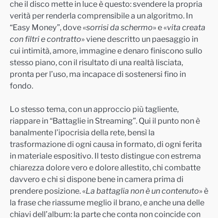
che il disco mette in luce è questo: svendere la propria
verità per renderla comprensibile a un algoritmo. In
“Easy Money”, dove «
sorrisi da schermo
» e «
vita creata
con filtri e contratto
» viene descritto un paesaggio in
cui intimità, amore, immagine e denaro finiscono sullo
stesso piano, con il risultato di una realtà lisciata,
pronta per l’uso, ma incapace di sostenersi fino in
fondo.
Lo stesso tema, con un approccio più tagliente,
riappare in “Battaglie in Streaming”. Qui il punto non è
banalmente l’ipocrisia della rete, bensì la
trasformazione di ogni causa in formato, di ogni ferita
in materiale espositivo. Il testo distingue con estrema
chiarezza dolore vero e dolore allestito, chi combatte
davvero e chi si dispone bene in camera prima di
prendere posizione. «
La battaglia non è un contenuto
» è
la frase che riassume meglio il brano, e anche una delle
chiavi dell’album: la parte che conta non coincide con