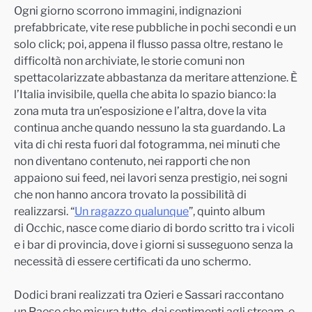
Ogni giorno scorrono immagini, indignazioni
prefabbricate, vite rese pubbliche in pochi secondi e un
solo click; poi, appena il flusso passa oltre, restano le
difficoltà non archiviate, le storie comuni non
spettacolarizzate abbastanza da meritare attenzione. È
l’Italia invisibile, quella che abita lo spazio bianco: la
zona muta tra un’esposizione e l’altra, dove la vita
continua anche quando nessuno la sta guardando. La
vita di chi resta fuori dal fotogramma, nei minuti che
non diventano contenuto, nei rapporti che non
appaiono sui feed, nei lavori senza prestigio, nei sogni
che non hanno ancora trovato la possibilità di
realizzarsi. “
Un ragazzo qualunque
”, quinto album
di Occhic, nasce come diario di bordo scritto tra i vicoli
e i bar di provincia, dove i giorni si susseguono senza la
necessità di essere certificati da uno schermo.
Dodici brani realizzati tra Ozieri e Sassari raccontano
un Paese che misura tutto, dai sentimenti agli stream, e