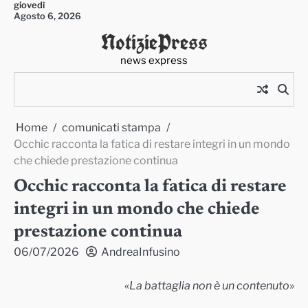
giovedì
Skip
Agosto 6, 2026
to
NotiziePress
content
news express
Home
comunicati stampa
Occhic racconta la fatica di restare integri in un mondo
che chiede prestazione continua
Occhic racconta la fatica di restare
integri in un mondo che chiede
prestazione continua
06/07/2026
AndreaInfusino
«
La battaglia non è un contenuto
»