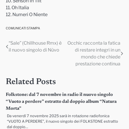
10. Sensori In Tilt
11. Oh Italia
12. Numeri O Niente
COMUNICATI STAMPA
“Sale” (Chillhouse Rmx) è
Occhic racconta la fatica
Navigazione
il nuovo singolo di Nùvo
di restare integri in un
articoli
mondo che chiede
prestazione continua
Related Posts
Folkstone: dal 7 novembre in radio il nuovo singolo
“Vuoto a perdere” estratto dal doppio album “Natura
Morta”
Da venerdì 7 novembre 2025 sarà in rotazione radiofonica
“VUOTO A PERDERE”, il nuovo singolo dei FOLKSTONE estratto
dal doppio…