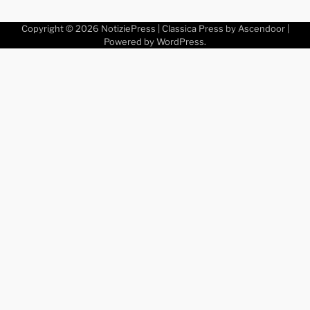
Copyright © 2026
NotiziePress
| Classica Press by
Ascendoor
|
Powered by
WordPress
.