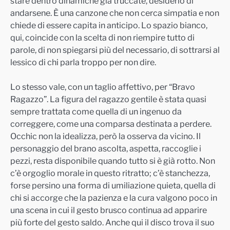
stare dentro dinamiche già truccate, desiderio di
andarsene. È una canzone che non cerca simpatia e non
chiede di essere capita in anticipo. Lo spazio bianco,
qui, coincide con la scelta di non riempire tutto di
parole, di non spiegarsi più del necessario, di sottrarsi al
lessico di chi parla troppo per non dire.
Lo stesso vale, con un taglio affettivo, per “Bravo
Ragazzo”. La figura del ragazzo gentile è stata quasi
sempre trattata come quella di un ingenuo da
correggere, come una comparsa destinata a perdere.
Occhic non la idealizza, però la osserva da vicino. Il
personaggio del brano ascolta, aspetta, raccoglie i
pezzi, resta disponibile quando tutto si è già rotto. Non
c’è orgoglio morale in questo ritratto; c’è stanchezza,
forse persino una forma di umiliazione quieta, quella di
chi si accorge che la pazienza e la cura valgono poco in
una scena in cui il gesto brusco continua ad apparire
più forte del gesto saldo. Anche qui il disco trova il suo