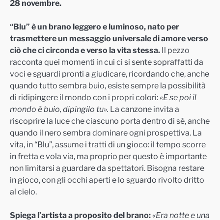
28 novembre.
“Blu” è un brano leggero e luminoso, nato per
trasmettere un messaggio universale di amore verso
ciò che ci circonda e verso la vita stessa.
Il pezzo
racconta quei momenti in cui ci si sente sopraffatti da
voci e sguardi pronti a giudicare, ricordando che, anche
quando tutto sembra buio, esiste sempre la possibilità
di ridipingere il mondo con i propri colori:
«E se poi il
mondo è buio, dipingilo tu».
La canzone invita a
riscoprire la luce che ciascuno porta dentro di sé, anche
quando il nero sembra dominare ogni prospettiva. La
vita, in “Blu”, assume i tratti di un gioco: il tempo scorre
in fretta e vola via, ma proprio per questo è importante
non limitarsi a guardare da spettatori. Bisogna restare
in gioco, con gli occhi aperti e lo sguardo rivolto dritto
al cielo.
Spiega l’artista a proposito del brano:
«Era notte e una