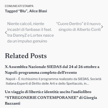
COMUNICATI STAMPA
Tagged
“Blu”
,
Alice Blasi
Niente calcoli, niente
“Cuore Dentro” è il nuovo
Navigazione
incastri di fanbase: il feat.
singolo di Alberto Conti
articoli
tra DannyZ e Lortex nasce
da un impulso genuino
Related Posts
X Assemblea Nazionale SIEDAS dal 24 al 26 ottobre a
Napoli: programma completo dell’evento
Napoli – È ricchissimo il programma realizzato da SIEDAS, Società
Italiana Esperti di Diritto delle Arti e dello Spettacolo, in…
Un viaggio di libertà e identità: uscito l’audiolibro
“STREGONERIE CONTEMPORANEE” di Giorgia
Bazzanti