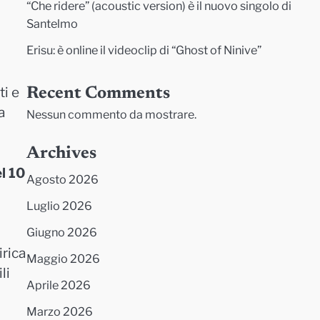
“Che ridere” (acoustic version) è il nuovo singolo di
Santelmo
Erisu: è online il videoclip di “Ghost of Ninive”
ti e
Recent Comments
a
Nessun commento da mostrare.
Archives
l 10
Agosto 2026
Luglio 2026
Giugno 2026
irica
Maggio 2026
li
Aprile 2026
Marzo 2026