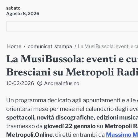
Skip
sabato
to
Agosto 8, 2026
content
Home
comunicati stampa
La MusiBussola: eventi e c
La MusiBussola: eventi e cu
Bresciani su Metropoli Rad
10/02/2026
AndreaInfusino
Un programma dedicato agli appuntamenti e alle c
orientarsi mese per mese nel calendario degli even
spettacoli, novità discografiche, edizioni musica
trasmesso da
giovedì 22 gennaio
su
Metropoli R
Metropoli.Online
, diretti entrambi da
Massimo M