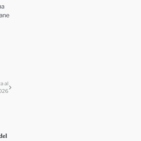
na
tane
a al
2026
del