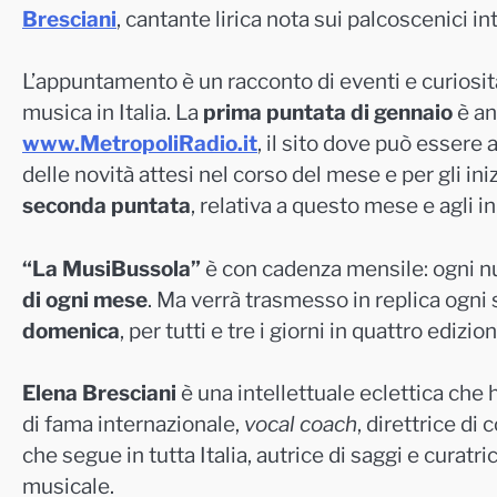
Bresciani
, cantante lirica nota sui palcoscenici in
L’appuntamento è un racconto di eventi e curiosit
musica in Italia. La
prima puntata di gennaio
è an
www.MetropoliRadio.it
, il sito dove può essere
delle novità attesi nel corso del mese e per gli ini
seconda puntata
, relativa a questo mese e agli in
“La MusiBussola”
è con cadenza mensile: ogni nu
di ogni mese
. Ma verrà trasmesso in replica ogni
domenica
, per tutti e tre i giorni in quattro edizion
Elena Bresciani
è una intellettuale eclettica che h
di fama internazionale,
vocal coach
, direttrice di
che segue in tutta Italia, autrice di saggi e curat
musicale.