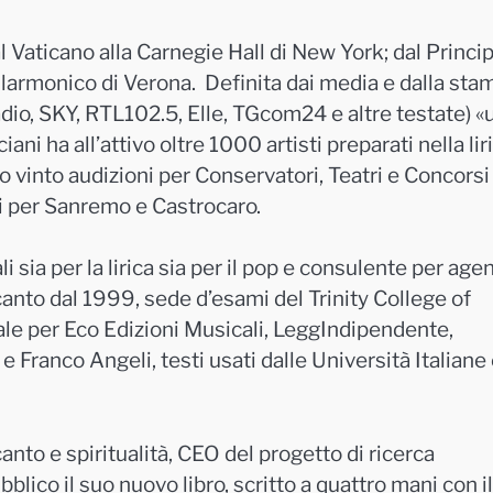
l Vaticano alla Carnegie Hall di New York; dal Princi
ilarmonico di Verona. Definita dai media e dalla sta
adio, SKY, RTL102.5, Elle, TGcom24 e altre testate) «
iani ha all’attivo oltre 1000 artisti preparati nella lir
no vinto audizioni per Conservatori, Teatri e Concorsi
oci per Sanremo e Castrocaro.
 sia per la lirica sia per il pop e consulente per age
 canto dal 1999, sede d’esami del Trinity College of
ale per Eco Edizioni Musicali, LeggIndipendente,
 Franco Angeli, testi usati dalle Università Italiane
anto e spiritualità, CEO del progetto di ricerca
lico il suo nuovo libro, scritto a quattro mani con il