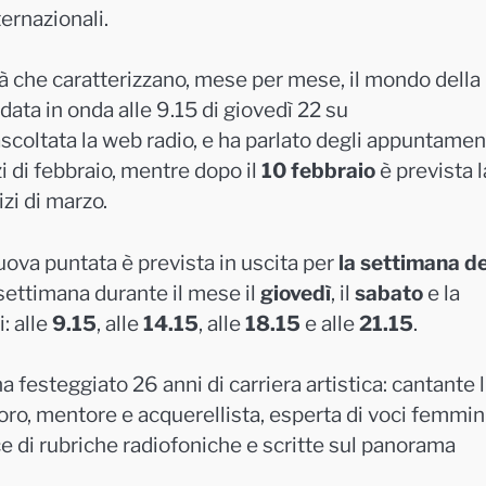
ternazionali.
à che caratterizzano, mese per mese, il mondo della
data in onda alle 9.15 di giovedì 22 su
 ascoltata la web radio, e ha parlato degli appuntamen
zi di febbraio, mentre dopo il
10 febbraio
è prevista l
izi di marzo.
ova puntata è prevista in uscita per
la settimana de
 settimana durante il mese il
giovedì
, il
sabato
e la
i: alle
9.15
, alle
14.15
, alle
18.15
e alle
21.15
.
a festeggiato 26 anni di carriera artistica: cantante l
 coro, mentore e acquerellista, esperta di voci femmini
rice di rubriche radiofoniche e scritte sul panorama