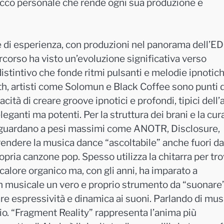
co personale che rende ogni sua produzione e
se di esperienza, con produzioni nel panorama dell’E
rcorso ha visto un’evoluzione significativa verso
istintivo che fonde ritmi pulsanti e melodie ipnotich
nth, artisti come Solomun e Black Coffee sono punti d
ità di creare groove ipnotici e profondi, tipici dell’
ganti ma potenti. Per la struttura dei brani e la cur
ce guardano a pesi massimi come ANOTR, Disclosure,
endere la musica dance “ascoltabile” anche fuori da
pria canzone pop. Spesso utilizza la chitarra per tr
 calore organico ma, con gli anni, ha imparato a
gn musicale un vero e proprio strumento da “suonare”
are espressività e dinamica ai suoni. Parlando di mus
rio. “Fragment Reality” rappresenta l’anima più