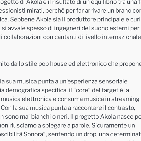
getto di Akola è il risultato di un equilibrio tra una 
ssionisti mirati, perché per far arrivare un brano c
a. Sebbene Akola sia il produttore principale e curi
, si avvale spesso di ingegneri del suono esterni per 
ili collaborazioni con cantanti di livello internazional
inito dallo stile pop house ed elettronico che propone
é la sua musica punta a un’esperienza sensoriale
a demografica specifica, il “core” del target è la
 di musica elettronica e consuma musica in streaming
. Con la sua musica punta a raccontare il contrasto,
n sono mai bianchi o neri. Il progetto Akola nasce p
non riusciamo a spiegare a parole. Sicuramente un
oscibilità Sonora”, sentendo un drop, una determina