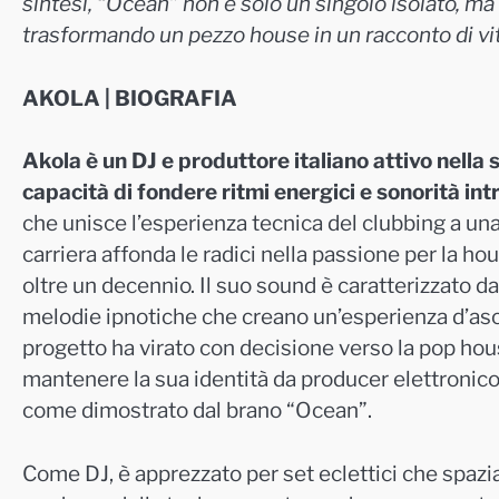
sintesi, “Ocean” non è solo un singolo isolato, ma
trasformando un pezzo house in un racconto di vit
AKOLA | BIOGRAFIA
Akola è un DJ e produttore italiano attivo nella
capacità di fondere ritmi energici e sonorità int
che unisce l’esperienza tecnica del clubbing a un
carriera affonda le radici nella passione per la ho
oltre un decennio. Il suo sound è caratterizzato da
melodie ipnotiche che creano un’esperienza d’asco
progetto ha virato con decisione verso la pop hou
mantenere la sua identità da producer elettronico 
come dimostrato dal brano “Ocean”.
Come DJ, è apprezzato per set eclettici che spazia