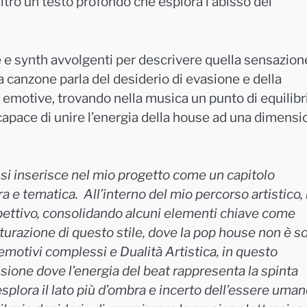
ltro un testo profondo che esplora l’abisso dei
he e synth avvolgenti per descrivere quella sensazion
a canzone parla del desiderio di evasione e della
emotive, trovando nella musica un punto di equilibrio
, capace di unire l’energia della house ad una dimens
si inserisce nel mio progetto come un capitolo
e tematica. All’interno del mio percorso artistico, i
ospettivo, consolidando alcuni elementi chiave come
urazione di questo stile, dove la pop house non è s
motivi complessi e Dualità Artistica, in questo
ione dove l’energia del beat rappresenta la spinta
esplora il lato più d’ombra e incerto dell’essere umano