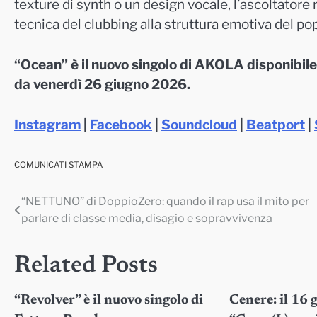
texture di synth o un design vocale, l’ascoltatore 
tecnica del clubbing alla struttura emotiva del pop
“Ocean” è il nuovo singolo di AKOLA disponibile 
da venerdì 26 giugno 2026.
Instagram
|
Facebook
|
Soundcloud
|
Beatport
|
COMUNICATI STAMPA
“NETTUNO” di DoppioZero: quando il rap usa il mito per
Navigazione
parlare di classe media, disagio e sopravvivenza
articoli
Related Posts
“Revolver” è il nuovo singolo di
Cenere: il 16 