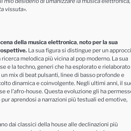
 il mio desiderio di umanizzare la musica elettronica,
a vissuta».
 scena della musica elettronica
,
noto per la sua
rospettive.
La sua figura si distingue per un approcc
a ricerca melodica più vicina al pop moderno. La sua
use e la techno, generi che ha esplorato e rielaborato
 un mix di beat pulsanti, linee di basso profonde e
lto dinamica e coinvolgente. Negli ultimi anni, il su
se e l’afro-house. Questa evoluzione gli ha permess
pur aprendosi a narrazioni più testuali ed emotive,
no dai classici della house alle declinazioni più