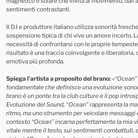
magnetico e solare che invita al movimento, dall’a
sentimenti contrastanti.
Il DJ e produttore italiano utilizza sonorità fresc
sospensione tipica di chi vive un amore incerto. L
necessità di confrontarsi con le proprie tempeste 
risultato è una traccia coinvolgente e liberatoria
emotiva più profonda.
Spiega l’artista a proposito del brano:
«“Ocean” 
fondamentale che definisce una evoluzione sonora 
brano è un ponte tra la club culture e il pop intr
Evoluzione del Sound, “Ocean” rappresenta la mat
ritmo, ma uno strumento per veicolare messaggi e
contesto “Ocean” incarna perfettamente la mia vis
vitale mentre il testo, sui sentimenti combattuti, 