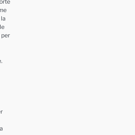
forte
ome
 la
le
e per
.
er
ta