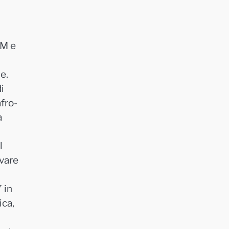
DM e
e.
i
afro-
a
l
ovare
 in
ica,