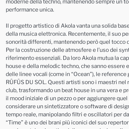
moderne della techno, mantenendo sempre un toc
performance unica.
Il progetto artistico di Akola vanta una solida ba
della musica elettronica. Recentemente, il suo pe
sonorità differenti, mantenendo però quel tocco d
Per la costruzione delle atmosfere e l’uso dei sy
riferimento essenziali. Da loro Akola mutua la capac
house e della melodic techno, che sanno essere ele
delle linee vocali (come in “Ocean”), le referen
RÜFÜS DU SOL. Questi artisti sono i maestri nel r
club, trasformando un beat house in una vera e pro
il mood iniziale di un pezzo o per aggiungere quel
considerare un sintetizzatore o software di desi
tempo reale, manipolando filtri e oscillatori per d
“Time” è uno dei brani più iconici del suo reperto