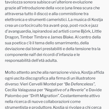
tavolozza sonora subisce un’ulteriore evoluzione
grazie all’introduzione della voce (una linea scura che
attraversa tutto il disco) e alla commistione tra
elettronica e strumenti cameristici. La musica di Kostja
crea un cortocircuito tra avant-pop, post-rock e jazz
d’avanguardia, ispirandosi ad artisti come Björk, Little
Dragon, Timber Timbre e James Blake. Al centro della
sua poetica c’è il tema dello smarrimento, della
deviazione dai binari prestabiliti e della tensione tra la
componente naïf dei ricordi d’infanzia e le
responsabilità dell’età adulta.
Molto attento anche alla narrazione visiva, Kostja affida
ogni uscita discografica alla firma di un illustratore
diverso: Vieri Cervelli Montel per
“Be Defenceless”
,
Cecilia Valagussa per
“Negative of a Reverie”
e Davide
Palombo per
“Drift Migration”
. Costantemente attivo
nella ricerca di nuove collaborazioni come
strumentista e produttore, Kostja si rivolge a chi cerca