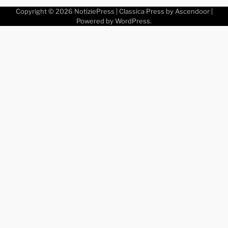
Copyright © 2026
NotiziePress
| Classica Press by
Ascendoor
|
Powered by
WordPress
.