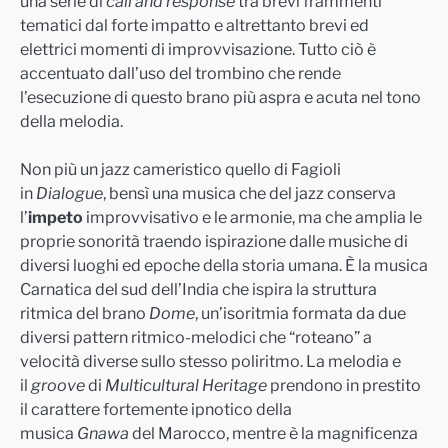
una serie di
call and response
tra brevi frammenti
tematici dal forte impatto e altrettanto brevi ed
elettrici momenti di improvvisazione. Tutto ciò è
accentuato dall’uso del trombino che rende
l’esecuzione di questo brano più aspra e acuta nel tono
della melodia.
Non più un jazz cameristico quello di Fagioli
in
Dialogue
, bensì una musica che del jazz conserva
l’
impeto
improvvisativo e le armonie, ma che amplia le
proprie sonorità traendo ispirazione dalle musiche di
diversi luoghi ed epoche della storia umana. È la musica
Carnatica del sud dell’India che ispira la struttura
ritmica del brano
Dome
, un’isoritmia formata da due
diversi pattern ritmico-melodici che “roteano” a
velocità diverse sullo stesso poliritmo. La melodia e
il
groove
di
Multicultural Heritage
prendono in prestito
il carattere fortemente ipnotico della
musica
Gnawa
del Marocco, mentre è la magnificenza