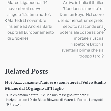
Marco Ligabue: dal 14
Arriva in Italia il thriller
Navigazione
novembre il nuovo
“Condanna a morte” di
articoli
singolo “L’ultima notte”.
Damien Boyd. Nel cuore
Martedì 11 novembre
del Somerset, un segreto
insieme ad Andrea Barbi
sepolto nasconde una
ospiti all’Europarlamento
potenziale cospirazione
di Bruxelles
mortale: riuscirà
l’ispettore Dixon a
sventarla prima che sia
troppo tardi?
Related Posts
Hot Jazz, canzone d’autore e suoni eterei al Volvo Studio
Milano dal 10 giugno all’1 luglio
“E la chiamano estate…” è una minirassegna raffinata e
intrigante con i Dixie Blues Blowers di Mauro L. Porro e i progetti
“Ritratto…