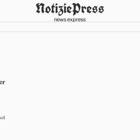
NotiziePress
news express
er
Aut