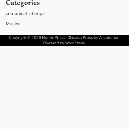
Categories
comunicati stampa
Musica
Copyright © 2026
NotiziePress
| Classica Press by
Ascendoor
|
Powered by
WordPress
.