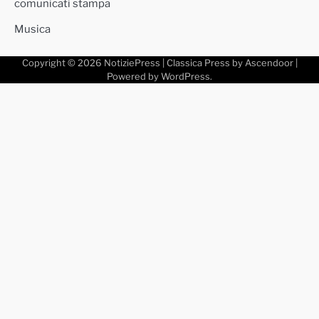
comunicati stampa
Musica
Copyright © 2026
NotiziePress
| Classica Press by
Ascendoor
|
Powered by
WordPress
.