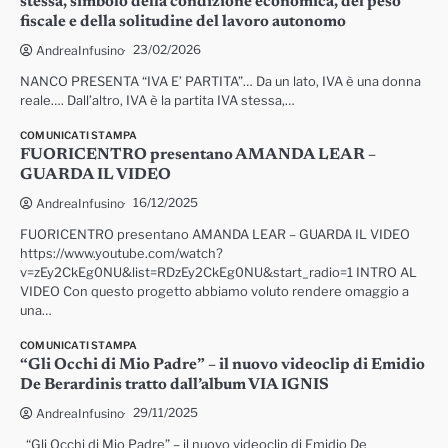
stessa, simbolo della condizione economica, del peso
fiscale e della solitudine del lavoro autonomo
23/02/2026
AndreaInfusino
NANCO PRESENTA “IVA E’ PARTITA”… Da un lato, IVA è una donna
reale…. Dall’altro, IVA è la partita IVA stessa,…
COMUNICATI STAMPA
FUORICENTRO presentano AMANDA LEAR –
GUARDA IL VIDEO
16/12/2025
AndreaInfusino
FUORICENTRO presentano AMANDA LEAR – GUARDA IL VIDEO
https://www.youtube.com/watch?
v=zEy2CkEg0NU&list=RDzEy2CkEg0NU&start_radio=1 INTRO AL
VIDEO Con questo progetto abbiamo voluto rendere omaggio a
una…
COMUNICATI STAMPA
“Gli Occhi di Mio Padre” – il nuovo videoclip di Emidio
De Berardinis tratto dall’album VIA IGNIS
29/11/2025
AndreaInfusino
“Gli Occhi di Mio Padre” – il nuovo videoclip di Emidio De