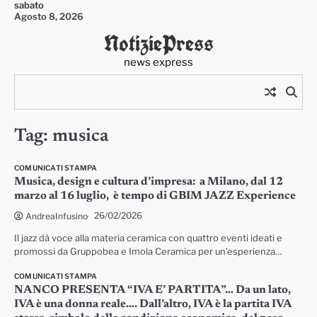
sabato
Skip
Agosto 8, 2026
to
NotiziePress
content
news express
Tag:
musica
COMUNICATI STAMPA
Musica, design e cultura d’impresa: a Milano, dal 12
marzo al 16 luglio, è tempo di GBIM JAZZ Experience
26/02/2026
AndreaInfusino
Il jazz dà voce alla materia ceramica con quattro eventi ideati e
promossi da Gruppobea e Imola Ceramica per un’esperienza…
COMUNICATI STAMPA
NANCO PRESENTA “IVA E’ PARTITA”… Da un lato,
IVA è una donna reale…. Dall’altro, IVA è la partita IVA