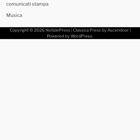
comunicati stampa
Musica
Copyright © 2026
NotiziePress
| Classica Press by
Ascendoor
|
Powered by
WordPress
.