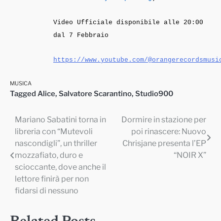
Video Ufficiale disponibile alle 20:00
dal 7 Febbraio
https://www.youtube.com/@orangerecordsmusi
MUSICA
Tagged
Alice
,
Salvatore Scarantino
,
Studio900
Mariano Sabatini torna in
Dormire in stazione per
Navigazione
libreria con “Mutevoli
poi rinascere: Nuovo
articoli
nascondigli”, un thriller
Chrisjane presenta l’EP
mozzafiato, duro e
“NOIR X”
scioccante, dove anche il
lettore finirà per non
fidarsi di nessuno