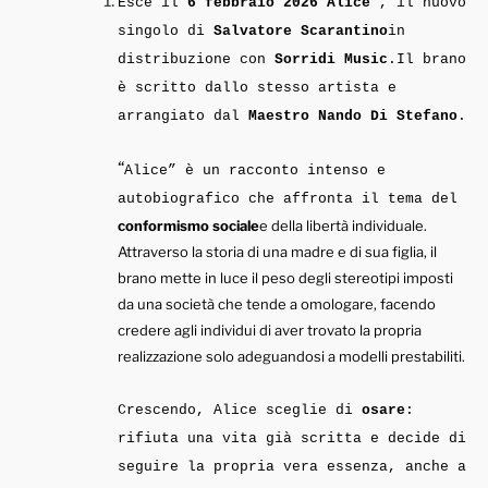
Esce il
6 febbraio 2026
“
Alice
”, il nuovo
singolo di
Salvatore Scarantino
in
distribuzione con
Sorridi Music
.Il brano
è scritto dallo stesso artista e
arrangiato dal
Maestro Nando Di Stefano
.
“
Alice” è un racconto intenso e
autobiografico che affronta il tema del
conformismo sociale
e della libertà individuale.
Attraverso la storia di una madre e di sua figlia, il
brano mette in luce il peso degli stereotipi imposti
da una società che tende a omologare, facendo
credere agli individui di aver trovato la propria
realizzazione solo adeguandosi a modelli prestabiliti.
Crescendo, Alice sceglie di
osare
:
rifiuta una vita già scritta e decide di
seguire la propria vera essenza, anche a