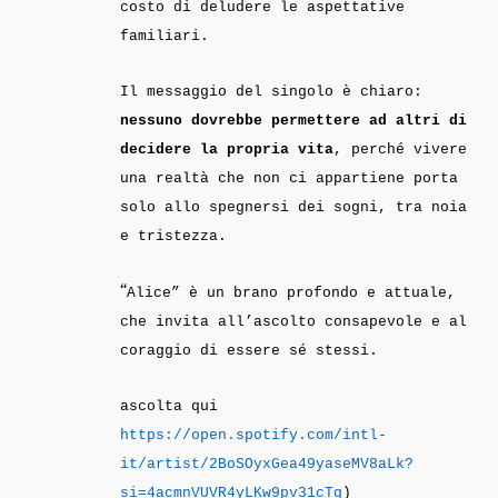
costo di deludere le aspettative
familiari.
Il messaggio del singolo è chiaro:
nessuno dovrebbe permettere ad altri di
decidere la propria vita
, perché vivere
una realtà che non ci appartiene porta
solo allo spegnersi dei sogni, tra noia
e tristezza.
“
Alice” è un brano profondo e attuale,
che invita all’ascolto consapevole e al
coraggio di essere sé stessi.
ascolta qui
https://open.spotify.com/intl-
it/artist/2BoSOyxGea49yaseMV8aLk?
si=4acmnVUVR4yLKw9pv31cTg
)