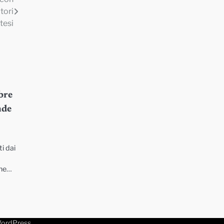
tori
ttesi
mbre
nde
ti dai
one…
ordPress
.