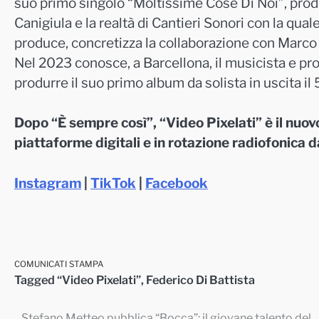
suo primo singolo “Moltissime Cose Di Noi”, pr
Canigiula e la realtà di Cantieri Sonori con la qua
produce, concretizza la collaborazione con Marco C
Nel 2023 conosce, a Barcellona, il musicista e pro
produrre il suo primo album da solista in uscita il
Dopo “È sempre così”, “Video Pixelati” è il nuovo
piattaforme digitali e in rotazione radiofonica 
Instagram
|
TikTok
|
Facebook
COMUNICATI STAMPA
Tagged
“Video Pixelati”
,
Federico Di Battista
Stefano Metteo pubblica “Bocca”: il giovane talento del