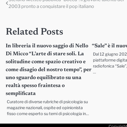
Navigazione
2003 pronto a conquistare il pop italiano
articoli
Related Posts
In libreria il nuovo saggio di Nello
“Sale” è il nu
Di Micco “L’arte di stare soli. La
Dal 12 giugno 2026
piattaforme digita
solitudine come spazio creativo e
radiofonica “Sale”
come disagio del nostro tempo”, per
…
uno sguardo equilibrato su una
realtà spesso fraintesa o
semplificata
Curatore di diverse rubriche di psicologia su
magazine nazionali, ospite ed opinionista
fisso come esperto su temi di psicologia in…
Copyrigh