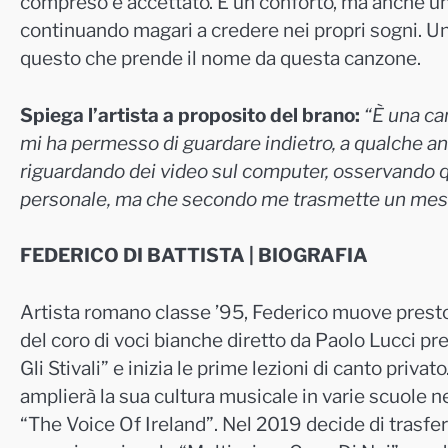
compreso e accettato. È un conforto, ma anche un 
continuando magari a credere nei propri sogni. 
questo che prende il nome da questa canzone.
Spiega l’artista a proposito del brano:
“È una ca
mi ha permesso di guardare indietro, a qualche ann
riguardando dei video sul computer, osservando 
personale, ma che secondo me trasmette un mess
FEDERICO DI BATTISTA | BIOGRAFIA
Artista romano classe ’95, Federico muove presto i
del coro di voci bianche diretto da Paolo Lucci pr
Gli Stivali” e inizia le prime lezioni di canto priv
amplierà la sua cultura musicale in varie scuole ne
“The Voice Of Ireland”. Nel 2019 decide di trasferi