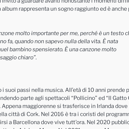
invito a guardare avanti nonostante i momenti diffici
Un album rappresenta un sogno raggiunto ed è anche 
nzone molto importante per me, perché è un testo c
o fa, quando non sapevo nulla della vita. È nata
quel bambino spensierato. È una canzone molto
aggio chiaro”.
 suoi passi nella musica. All’età di 10 anni prende 
endendo parte agli spettacoli “Pollicino” ed “Il Gatto
ato. Appena maggiorenne si trasferisce in Irlanda dove
lla città di Cork. Nel 2016 è tra i coristi del progra
rsi a Barcellona dove vive tutt’ora. Nel 2020 pubblic