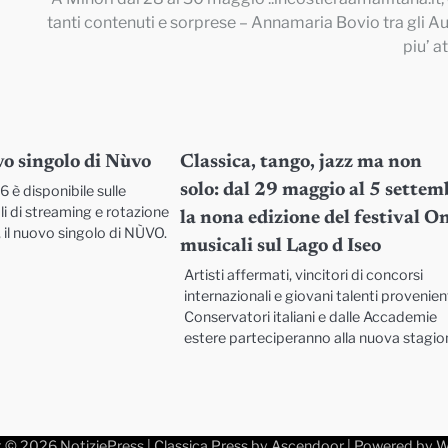
tanti contenuti e sorprese – Annamaria Bovio tra gli Au
piu’ a
ovo singolo di Nùvo
Classica, tango, jazz ma non
solo: dal 29 maggio al 5 sette
 è disponibile sulle
li di streaming e rotazione
la nona edizione del festival O
, il nuovo singolo di NÙVO.
musicali sul Lago d Iseo
Artisti affermati, vincitori di concorsi
internazionali e giovani talenti provenien
Conservatori italiani e dalle Accademie
estere parteciperanno alla nuova stagi
t © 2026
NotiziePress
| Classica Press by
Ascendoor
| Powered by
W