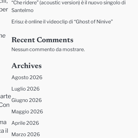
li,
“Che ridere” (acoustic version) è il nuovo singolo di
per
Santelmo
Erisu: è online il videoclip di “Ghost of Ninive”
he
Recent Comments
Nessun commento da mostrare.
Archives
Agosto 2026
Luglio 2026
parte
Giugno 2026
 Con
Maggio 2026
mma
Aprile 2026
a il
Marzo 2026