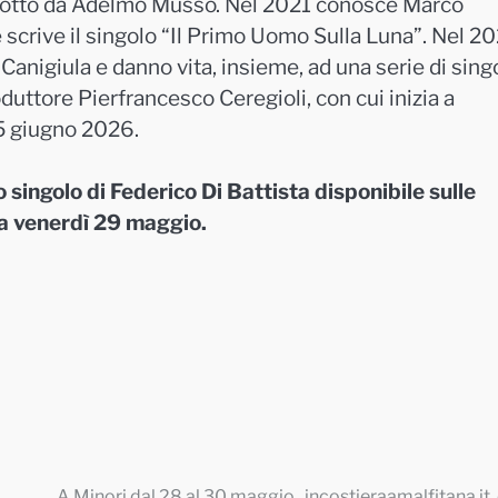
odotto da Adelmo Musso. Nel 2021 conosce Marco
le scrive il singolo “Il Primo Uomo Sulla Luna”. Nel 2
anigiula e danno vita, insieme, ad una serie di singo
duttore Pierfrancesco Ceregioli, con cui inizia a
 5 giugno 2026.
 singolo di Federico Di Battista disponibile sulle
da venerdì 29 maggio.
A Minori dal 28 al 30 maggio ..incostieraamalfitana.it,