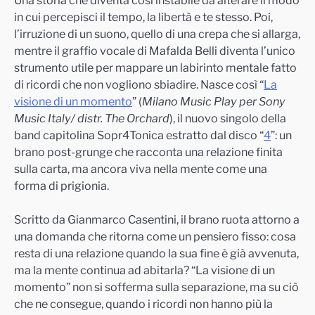
Una storia che diventa così instabile da alterare il modo
in cui percepisci il tempo, la libertà e te stesso. Poi,
l’irruzione di un suono, quello di una crepa che si allarga,
mentre il graffio vocale di Mafalda Belli diventa l’unico
strumento utile per mappare un labirinto mentale fatto
di ricordi che non vogliono sbiadire. Nasce così “
La
visione di un momento
” (
Milano Music Play per Sony
Music Italy/ distr. The Orchard
), il nuovo singolo della
band capitolina Sopr4Tonica estratto dal disco “
4
”: un
brano post-grunge che racconta una relazione finita
sulla carta, ma ancora viva nella mente come una
forma di prigionia.
Scritto da Gianmarco Casentini, il brano ruota attorno a
una domanda che ritorna come un pensiero fisso: cosa
resta di una relazione quando la sua fine è già avvenuta,
ma la mente continua ad abitarla? “La visione di un
momento” non si sofferma sulla separazione, ma su ciò
che ne consegue, quando i ricordi non hanno più la