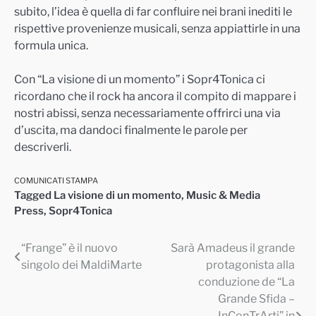
subito, l’idea è quella di far confluire nei brani inediti le
rispettive provenienze musicali, senza appiattirle in una
formula unica.
Con “La visione di un momento” i Sopr4Tonica ci
ricordano che il rock ha ancora il compito di mappare i
nostri abissi, senza necessariamente offrirci una via
d’uscita, ma dandoci finalmente le parole per
descriverli.
COMUNICATI STAMPA
Tagged
La visione di un momento
,
Music & Media
Press
,
Sopr4Tonica
“Frange” è il nuovo
Sarà Amadeus il grande
Navigazione
singolo dei MaldiMarte
protagonista alla
articoli
conduzione de “La
Grande Sfida –
InConTrArti” in