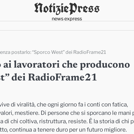
NotiziePress
news express
senza postarlo: “Sporco West” dei RadioFrame21
 ai lavoratori che producono
st” dei RadioFrame21
ve di viralità, che ogni giorno fa i conti con fatica,
, valori, mestiere. Di persone che si sporcano le mani 
i chi coltiva, ristruttura, resiste. È la storia di chi 
utto, continua a tenere duro per un futuro migliore.