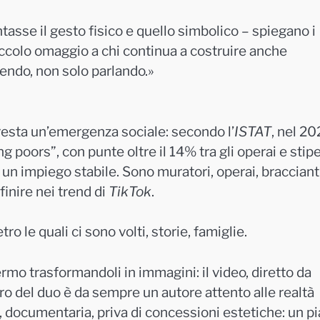
se il gesto fisico e quello simbolico – spiegano i
ccolo omaggio a chi continua a costruire anche
endo, non solo parlando.»
resta un’emergenza sociale: secondo l’
ISTAT
, nel 202
g poors”, con punte oltre il 14% tra gli operai e stip
un impiego stabile. Sono muratori, operai, braccianti
inire nei trend di
TikTok
.
tro le quali ci sono volti, storie, famiglie.
rmo trasformandoli in immagini: il video, diretto da
o del duo è da sempre un autore attento alle realtà
ta, documentaria, priva di concessioni estetiche: un p