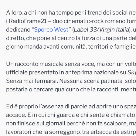
A loro, a chi non ha tempo per i trend dei social
i RadioFrame21 – duo cinematic-rock romano form
dedicano “
Sporco West
” (
Label 33/Virgin Italia
),
diretto, che pone al centro la forza di una parte
giorno manda avanti comunità, territori e famiglie
Un racconto musicale senza voce, ma con un volto
ufficiale presentato in anteprima nazionale su
Sk
Senza mai fermarsi. Nessuna scena patinata, solo l
postarla o cercare qualcuno che la racconti, mentr
Ed è proprio l’assenza di parole ad aprire uno spaz
accade. E in cui chi guarda e chi sente è chiamato
non finisce sui giornali perché non fa scalpore, ma 
lavoratori che la sorreggono, tra erbacce da estir