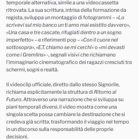
temporale alternativa, simile a una videocassetta
ritrovata. La sua scrittura, intrisa della formazione da
regista, sviluppa un montaggio di fotogrammi – «
Lo
scrivevi sul mio banco un ti amo mai esistito davvero
»,
«
Una casa e tre cascate, rifugiati dentro a un sogno
imperfetto
» – e riferimenti pop – «
Con il cuore nel
sottosopra
», «
E.T. chiamo se mi cerchi
» o «
mi devasti
come i Gremlins
» -, segnali visivi che richiamano
l’immaginario cinematografico dei ragazzi cresciuti tra
schermi, sogni e realtà.
Il videoclip ufficiale, diretto dallo stesso Signorile,
richiama esplicitamente la struttura di
Ritorno al
Futuro
. Attraverso una narrazione che si sviluppa su
piani temporali diversi, il video mostra come una
singola scelta possa cambiare la destinazione che si
credeva già scritta, trasformando il viaggio nel tempo
in un discorso sulla responsabilità delle proprie
decisioni.