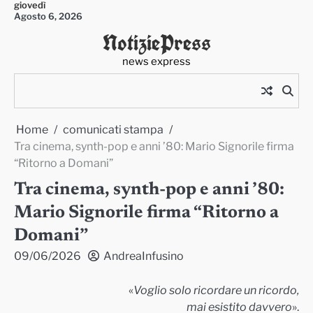
giovedì
Skip
Agosto 6, 2026
to
NotiziePress
content
news express
Home
comunicati stampa
Tra cinema, synth-pop e anni ’80: Mario Signorile firma
“Ritorno a Domani”
Tra cinema, synth-pop e anni ’80:
Mario Signorile firma “Ritorno a
Domani”
09/06/2026
AndreaInfusino
«
Voglio solo ricordare un ricordo,
mai esistito davvero
».