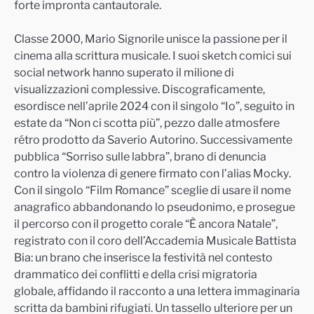
forte impronta cantautorale.
Classe 2000, Mario Signorile unisce la passione per il
cinema alla scrittura musicale. I suoi sketch comici sui
social network hanno superato il milione di
visualizzazioni complessive. Discograficamente,
esordisce nell’aprile 2024 con il singolo “Io”, seguito in
estate da “Non ci scotta più”, pezzo dalle atmosfere
rétro prodotto da Saverio Autorino. Successivamente
pubblica “Sorriso sulle labbra”, brano di denuncia
contro la violenza di genere firmato con l’alias Mocky.
Con il singolo “Film Romance” sceglie di usare il nome
anagrafico abbandonando lo pseudonimo, e prosegue
il percorso con il progetto corale “È ancora Natale”,
registrato con il coro dell’Accademia Musicale Battista
Bia: un brano che inserisce la festività nel contesto
drammatico dei conflitti e della crisi migratoria
globale, affidando il racconto a una lettera immaginaria
scritta da bambini rifugiati. Un tassello ulteriore per un