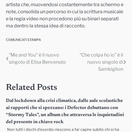
artista che, muovendosi costantemente tra schermo e
note, consolida un percorso in cui la scrittura musicale
e la regia video non procedono più su binari separati
ma dentro la stessa idea di racconto.
COMUNICATI STAMPA
“Me and You” è il nuovo
“Che colpa ho io” è il
Navigazione
singolo di Elisa Benvenuto
nuovo singolo di
articoli
Sambiglion
Related Posts
Dal lockdown alla crisi climatica, dalle aule scolastiche
ai rapporti che si spezzano: i Defector debuttano con
“Stormy Tales”, un album che attraversa le inquietudini
del presente in chiave rock
Non tutti i dischi d’esordio riescono a far capire subito chi si ha