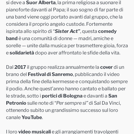
si deve a
Suor Alberta
, la prima religiosa a suonare il
pianoforte davanti al Papa; il suo sogno di far parte di
una band viene oggi portato avanti dal gruppo, che la
considera il proprio angelo custode. Fortemente
ispirata allo spirito di “
Sister Act”
, questa
comedy
band
è una comunità di donne — madri, amiche e
sorelle — unite dalla musica per trasmettere gioia, forza
e
solidarietà
dopo aver affrontato le sfide della vita.
Dal
2017
il gruppo realizza annualmente la
cover
di un
brano del
Festival di Sanremo
, pubblicando il video
prima della fine della kermesse e conquistando sempre
il podio. Anche quest’anno hanno cantato e ballato per
le strade, sotto i
portici di Bologna
e davanti a
San
Petronio
sulle note di “
Per sempre sì”
di Sal Da Vinci,
ottenendo subito un grandissimo successo sul loro
canale
YouTube
.
I loro
video musicali
e gli arrangiamenti travolgenti