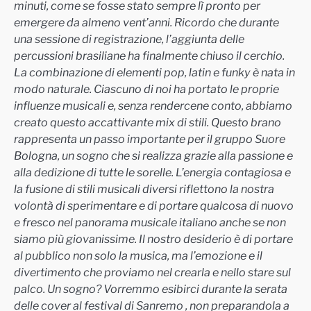
minuti, come se fosse stato sempre lì pronto per
emergere da almeno vent’anni. Ricordo che durante
una sessione di registrazione, l’aggiunta delle
percussioni brasiliane ha finalmente chiuso il cerchio.
La combinazione di elementi pop, latin e funky è nata in
modo naturale. Ciascuno di noi ha portato le proprie
influenze musicali e, senza rendercene conto, abbiamo
creato questo accattivante mix di stili. Questo brano
rappresenta un passo importante per il gruppo Suore
Bologna, un sogno che si realizza grazie alla passione e
alla dedizione di tutte le sorelle. L’energia contagiosa e
la fusione di stili musicali diversi riflettono la nostra
volontà di sperimentare e di portare qualcosa di nuovo
e fresco nel panorama musicale italiano anche se non
siamo più giovanissime. Il nostro desiderio è di portare
al pubblico non solo la musica, ma l’emozione e il
divertimento che proviamo nel crearla e nello stare sul
palco. Un sogno? Vorremmo esibirci durante la serata
delle cover al festival di Sanremo , non preparandola a