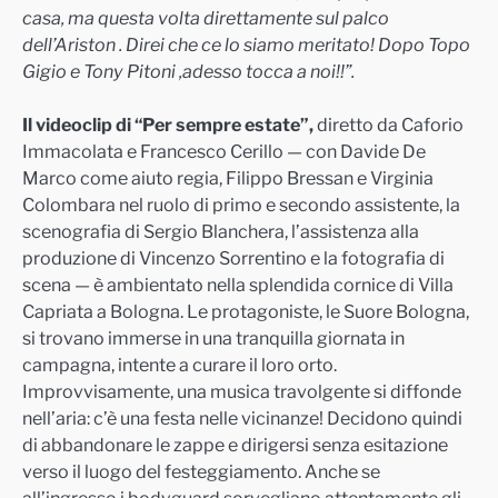
casa, ma questa volta direttamente sul palco
dell’Ariston . Direi che ce lo siamo meritato! Dopo Topo
Gigio e Tony Pitoni ,adesso tocca a noi!!”.
Il videoclip di “Per sempre estate”,
diretto da Caforio
Immacolata e Francesco Cerillo — con Davide De
Marco come aiuto regia, Filippo Bressan e Virginia
Colombara nel ruolo di primo e secondo assistente, la
scenografia di Sergio Blanchera, l’assistenza alla
produzione di Vincenzo Sorrentino e la fotografia di
scena — è ambientato nella splendida cornice di Villa
Capriata a Bologna. Le protagoniste, le Suore Bologna,
si trovano immerse in una tranquilla giornata in
campagna, intente a curare il loro orto.
Improvvisamente, una musica travolgente si diffonde
nell’aria: c’è una festa nelle vicinanze! Decidono quindi
di abbandonare le zappe e dirigersi senza esitazione
verso il luogo del festeggiamento. Anche se
all’ingresso i bodyguard sorvegliano attentamente gli