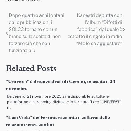
COMUNICATI STAMPA
Dopo quattro anni lontani
Kanestri debutta con
Navigazione
dalle pubblicazioni, i
l’album “Difetti di
articoli
SOL22 tornano con un
fabbrica”, dal quale è
brano sulla scelta di non
estratto il singolo in radio
forzare ciò che non
“Me lo so aggiustare”
funziona più
Related Posts
“Universi” è il nuovo disco di Gemini, in uscita il 21
novembre
Da venerdì 21 novembre 2025 sarà disponibile su tutte le
piattaforme di streaming digitale e in formato fisico “UNIVERSI”,
il…
“Luci Viola” dei Ferrinis racconta il collasso delle
relazioni senza confini