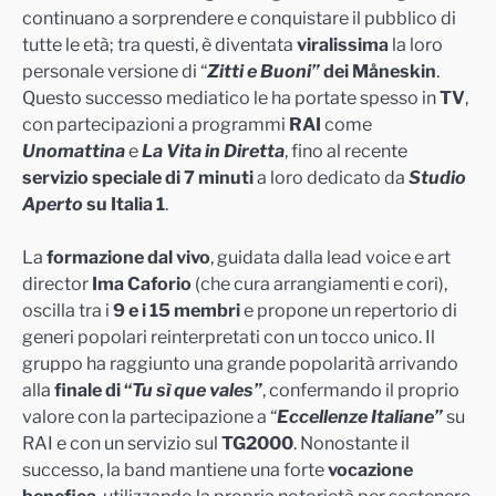
continuano a sorprendere e conquistare il pubblico di
tutte le età; tra questi, è diventata
viralissima
la loro
personale versione di “
Zitti e Buoni”
dei Måneskin
.
Questo successo mediatico le ha portate spesso in
TV
,
con partecipazioni a programmi
RAI
come
Unomattina
e
La Vita in Diretta
, fino al recente
servizio speciale di 7 minuti
a loro dedicato da
Studio
Aperto
su Italia 1
.
La
formazione dal vivo
, guidata dalla lead voice e art
director
Ima Caforio
(che cura arrangiamenti e cori),
oscilla tra i
9 e i 15 membri
e propone un repertorio di
generi popolari reinterpretati con un tocco unico. Il
gruppo ha raggiunto una grande popolarità arrivando
alla
finale di “
Tu sì que vales”
, confermando il proprio
valore con la partecipazione a “
Eccellenze Italiane”
su
RAI e con un servizio sul
TG2000
. Nonostante il
successo, la band mantiene una forte
vocazione