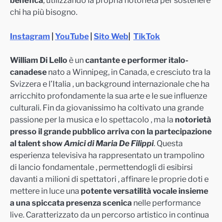
benefica
, utilizzando la propria notorietà per sostenere
chi ha più bisogno.
Instagram
|
YouTube
|
Sito Web
|
TikTok
William Di Lello
è un
cantante e performer italo-
canadese
nato a Winnipeg, in Canada, e cresciuto tra la
Svizzera e l’Italia , un background internazionale che ha
arricchito profondamente la sua arte e le sue influenze
culturali. Fin da giovanissimo ha coltivato una grande
passione per la musica e lo spettacolo , ma la
notorietà
presso il grande pubblico arriva con la partecipazione
al talent show
Amici di Maria De Filippi
. Questa
esperienza televisiva ha rappresentato un trampolino
di lancio fondamentale , permettendogli di esibirsi
davanti a milioni di spettatori , affinare le proprie doti e
mettere in luce una
potente versatilità vocale insieme
a una spiccata presenza scenica
nelle performance
live. Caratterizzato da un percorso artistico in continua