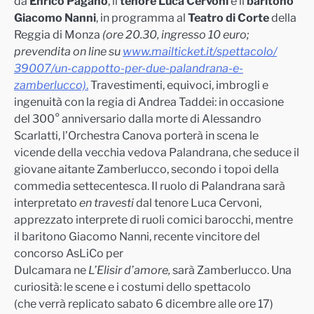
da
Enrico Pagano
, il
tenore Luca Cervoni
e il
baritono
Giacomo Nanni
, in programma al
Teatro di Corte
della
Reggia di Monza
(ore 20.30, ingresso 10 euro;
prevendita on line su
www.mailticket.it/spettacolo/
39007/un-cappotto-per-due-
palandrana-e-
zamberlucco)
.
Tra
vestimenti, equivoci, imbrogli e
ingenuità con la regia di Andrea Taddei: in occasione
del 300° anniversario dalla morte di Alessandro
Scarlatti, l’Orchestra Canova porterà in scena le
vicende della vecchia vedova Palandrana, che seduce il
giovane aitante Zamberlucco, secondo i topoi della
commedia settecentesca. Il ruolo di Palandrana sarà
interpretato
en travesti
dal tenore Luca Cervoni,
apprezzato interprete di ruoli comici barocchi, mentre
il baritono Giacomo Nanni, recente vincitore del
concorso AsLiCo per
Dulcamara ne
L’Elisir
d’amore,
sarà Zamberlucco. Una
curiosità: le scene e i costumi dello spettacolo
(che verrà replicato sabato 6 dicembre alle ore 17)