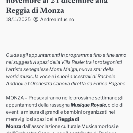
novembre al 21 dicembre alla
Reggia di Monza
18/11/2025
AndreaInfusino
Guida agli appuntamenti in programma fino a fine anno
nei suggestivi spazi
della Villa
Reale: tra
i protagonisti
l’artista
senegalese
Momi Maiga,
nuova star della
world music,
la
voce e i suoni ancestrali
di
Rachele
Andrioli
e l’Orchestra Canova diretta da Enrico Pagano
MONZA – Proseguiranno nelle prossime settimane gli
appuntamenti della rassegna
Musique
Royale
, ciclo di
eventi a misura di grandi e bambini organizzati nei
meravigliosi spazi della
Reggia di
Monza
dall’associazione culturale Musicamorfosi e