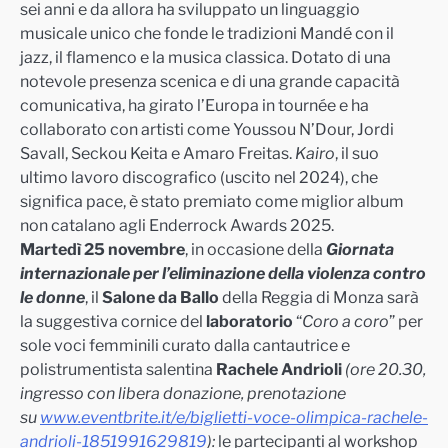
sei anni e da allora ha sviluppato un linguaggio
musicale unico che fonde le tradizioni Mandé con il
jazz, il flamenco e la musica classica. Dotato di una
notevole presenza scenica e di una grande capacità
comunicativa, ha girato l’Europa in tournée e ha
collaborato con artisti come Youssou N’Dour, Jordi
Savall, Seckou Keita e Amaro Freitas.
Kairo
, il suo
ultimo lavoro discografico (uscito nel 2024), che
significa pace, è stato premiato come miglior album
non catalano agli Enderrock Awards 2025.
Martedì 25 novembre
, in occasione della
Giornata
internazionale per l’eliminazione della violenza contro
le donne
, il
Salone da Ballo
della Reggia di Monza sarà
la suggestiva cornice del
laboratorio
“
Coro a coro
” per
sole voci femminili curato dalla cantautrice e
polistrumentista salentina
Rachele Andrioli
(ore 20.30,
ingresso con libera donazione, prenotazione
su
www.eventbrite.it/e/biglietti-
voce-olimpica-rachele-
andrioli-1851991629819
):
le partecipanti al workshop