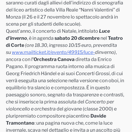
saranno curati dagli allievi dell’indirizzo di scenografia
del liceo artistico della Villa Reale “Nanni Valentini” di
Monza (il 26 e il 27 novembre lo spettacolo andrà in
scena per gli studenti delle scuole).
Quest’anno, il concerto di Natale, intitolato
Luce
d’inverno
, è in agenda
sabato 20 dicembre
nel
Teatro
di Corte
(ore 18.30, ingresso 10/15 euro, prevendita
su
www.mailticket.it/evento/
49915/luce-
dinverno
)
,
ancora con l
’Orchestra Canova
diretta da Enrico
Pagano. Il programma ruota intorno alla musica di
Georg Friedrich Händel e ai suoi
Concerti Grossi
, di cui
verrà eseguita una selezione nella versione con oboi, in
equilibrio tra slancio e compostezza. È in questo
paesaggio sonoro, segnato da trasparenze e contrasti,
che si inserisce la prima assoluta del
Concerto per
violoncello e orchestra
del giovane (classe 2000) e
pluripremiato compositore piacentino
Davide
Tramontano
: una pagina nuova che, come la luce
invernale, scava nel dettaglio e invita a un ascolto più