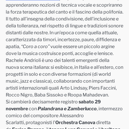
apprenderanno nozioni di tecnica vocale e scopriranno
la forza terapeutica del canto e il fascino della polifonia.
Il tutto all’insegna della condivisione, dell’inclusione e
della tolleranza, nel rispetto di lingue e tradizioni sonore
distanti dalle nostre. In un’epoca come quella attuale,
caratterizzata da timori, incertezze, paure, diffidenza e
apatia,
“Coro a coro”
vuole essere un piccolo argine
dove la musica costruisce ponti, accoglie e lenisce.
Rachele Andrioli è uno dei talenti emergenti della
nuova scena italiana: si esibisce, in Italia e all’estero, con
progetti in solo e con diverse formazioni (di world
music, jazz e classica), collaborando con importanti
artisti internazionali quali Arto Lindsay, Piers Faccini,
Rocco Nigro, Baba Sissoko e Roopa Mahadevan.
Si cambierà decisamente registro
sabato 29
novembre
con
Palandrana e Zamberlucco
, intermezzo
comico del compositore Alessandro
Scarlatti, protagonisti l’
Orchestra Canova
diretta