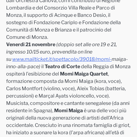
dall’Orchestra Canova, con il contributo di Regione
Lombardia e del Consorzio Villa Reale e Parco di
Monza, il supporto di Acinque e Banco Desio, il
sostegno di Fondazione Cariplo e Fondazione della
Comunità di Monza e Brianza e il patrocinio del
Comune di Monza.
Venerdì 21 novembre
(doppio set alle ore 19 e 21,
ingresso 10/15 euro, prevendita on line
su
www.mailticket.it/spettacolo/
39018/momi-
maiga
-
inno-alla-
pace)
il
Teatro di Corte
della Reggia di Monza
ospiterà l’esibizione del
Momi Maiga Quartet
,
formazione composta da Momi Maiga (kora, voce),
Carlos Montfort (violino, voce), Aleix Tobias (batteria,
percussioni) e Marçal Ayats violoncello, voce).
Musicista, compositore e cantante senegalese (da anni
residente in Spagna),
Momi Maiga
è una delle voci più
originali della nuova generazione di artisti dell’Africa
occidentale. Cresciuto in una rinomata famiglia di griot,
ha iniziato a suonare la kora (l’arpa africana) all’età di