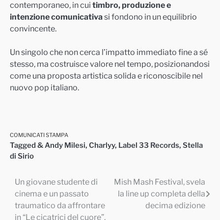
contemporaneo, in cui
timbro, produzione e
intenzione comunicativa
si fondono in un equilibrio
convincente.
Un singolo che non cerca l’impatto immediato fine a sé
stesso, ma costruisce valore nel tempo, posizionandosi
come una proposta artistica solida e riconoscibile nel
nuovo pop italiano.
COMUNICATI STAMPA
Tagged
& Andy Milesi
,
Charlyy
,
Label 33 Records
,
Stella
di Sirio
Un giovane studente di
Mish Mash Festival, svela
Navigazione
cinema e un passato
la line up completa della
articoli
traumatico da affrontare
decima edizione
in “Le cicatrici del cuore”,