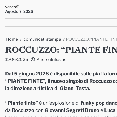
Skip
venerdì
to
Agosto 7, 2026
content
Home
comunicati stampa
ROCCUZZO: “PIANTE FINTE”
ROCCUZZO: “PIANTE FINTE
11/06/2026
AndreaInfusino
Dal 5 giugno 2026 è disponibile sulle piattaform
“PIANTE FINTE”, il nuovo singolo di Roccuzzo 
la direzione artistica di Gianni Testa.
“Piante finte”
è un’esplosione di
funky pop dance
da
Roccuzzo
con
Giovanni Segreti Bruno
e
Luca