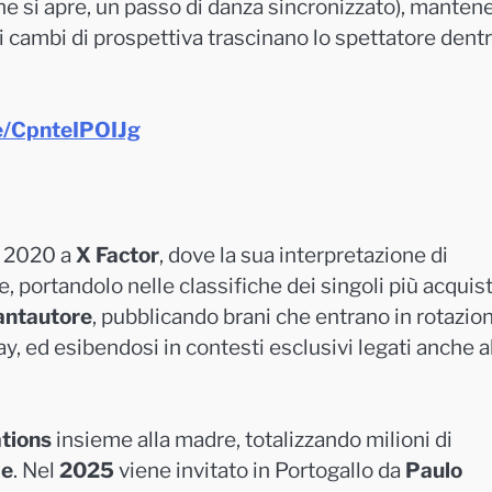
che si apre, un passo di danza sincronizzato), mante
i cambi di prospettiva trascinano lo spettatore dentro
be/CpnteIPOIJg
l 2020 a
X Factor
, dove la sua interpretazione di
e, portandolo nelle classifiche dei singoli più acquist
antautore
, pubblicando brani che entrano in rotazio
y, ed esibendosi in contesti esclusivi legati anche a
tions
insieme alla madre, totalizzando milioni di
le
. Nel
2025
viene invitato in Portogallo da
Paulo