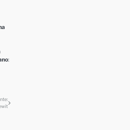
na
n
ano
:
nte:
ewit