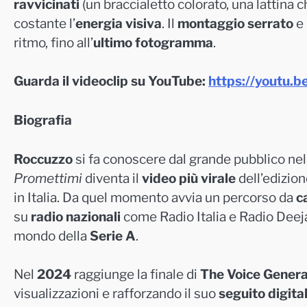
ravvicinati
(un braccialetto colorato, una lattina 
costante l’
energia visiva
. Il
montaggio serrato
e 
ritmo, fino all’
ultimo fotogramma
.
Guarda il videoclip su YouTube:
https://youtu.
Biografia
Roccuzzo
si fa conoscere dal grande pubblico ne
Promettimi
diventa il
video più virale
dell’edizion
in Italia. Da quel momento avvia un percorso da
c
su
radio nazionali
come Radio Italia e Radio Deeja
mondo della
Serie A
.
Nel
2024
raggiunge la finale di
The Voice Genera
visualizzazioni e rafforzando il suo
seguito digita