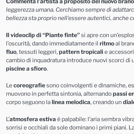
Commenta l’artista a proposito del nuovo brano
leggerezza umana. Cerchiamo sempre di adattarci a
bellezza sta proprio nell’essere autentici, anche co
Il videoclip di “Piante finte”
si apre con un’esplo
l’oscurità, dando immediatamente il
ritmo
al bran
fluo
, tessuti leggeri,
pattern tropicali
e accessori 
cambio di inquadratura introduce nuovi scorci di
piscine a sfioro
.
Le
coreografie
sono coinvolgenti e dinamiche, e
muovono in perfetta sintonia, alternando
passi e
corpo seguono la
linea melodica
, creando un
dial
L’
atmosfera estiva
è palpabile: l’aria sembra vibr
sorrisi e occhiali da sole dominano i primi piani. L