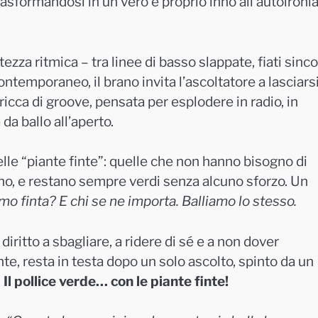
asformandosi in un vero e proprio inno all’autoironia
za ritmica – tra linee di basso slappate, fiati sinco
ntemporaneo, il brano invita l’ascoltatore a lasciars
 ricca di groove, pensata per esplodere in radio, in
da ballo all’aperto.
delle “piante finte”: quelle che non hanno bisogno di
no, e restano sempre verdi senza alcuno sforzo. Un
mo finta? E chi se ne importa. Balliamo lo stesso.
 diritto a sbagliare, a ridere di sé e a non dover
nte, resta in testa dopo un solo ascolto, spinto da un
.
Il pollice verde… con le piante finte!