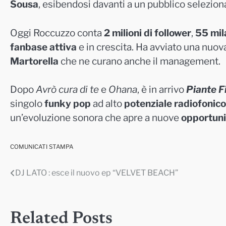
Sousa
, esibendosi davanti a un pubblico selezion
Oggi Roccuzzo conta
2 milioni di follower
,
55 mil
fanbase attiva
e in crescita. Ha avviato una nuova
Martorella
che ne curano anche il management.
Dopo
Avrò cura di te
e
Ohana
, è in arrivo
Piante F
singolo
funky pop
ad alto
potenziale radiofonico
un’evoluzione sonora che apre a nuove
opportuni
COMUNICATI STAMPA
DJ LATO : esce il nuovo ep “VELVET BEACH”
Navigazione
articoli
Related Posts