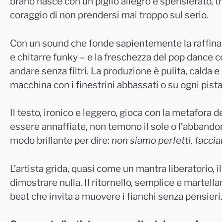
brano nasce con un piglio allegro e spensierato, tr
coraggio di non prendersi mai troppo sul serio.
Con un sound che fonde sapientemente la raffinatez
e chitarre funky – e la freschezza del pop dance co
andare senza filtri. La produzione è pulita, calda e
macchina con i finestrini abbassati o su ogni pista 
Il testo, ironico e leggero, gioca con la metafora 
essere annaffiate, non temono il sole o l’abbando
modo brillante per dire:
non siamo perfetti, faccia
L’artista grida, quasi come un mantra liberatorio, il
dimostrare nulla. Il ritornello, semplice e martella
beat che invita a muovere i fianchi senza pensieri