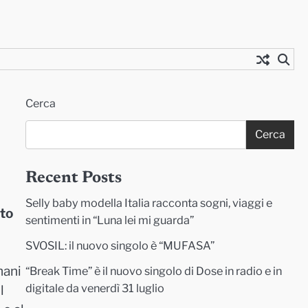
Cerca
Cerca
Recent Posts
Selly baby modella Italia racconta sogni, viaggi e
tto
sentimenti in “Luna lei mi guarda”
SVOSIL: il nuovo singolo è “MUFASA”
mani
“Break Time” è il nuovo singolo di Dose in radio e in
digitale da venerdì 31 luglio
Il