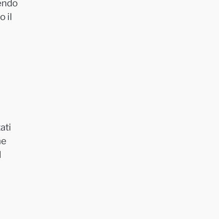
nendo
 il
ati
ne
l