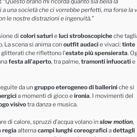
:
“Questo brano mi ricorda quanto sia bella la
 una società che ci vorrebbe perfetti, ma forse la 
n le nostre distrazioni e ingenuità.”
sione di
colori saturi
e
luci stroboscopiche
che tagl
o. La scena si anima con
outfit audaci
e vivaci:
tinte
glitterati che riflettono l’
estate più spensierata
. O
 una
festa all’aperto
, tra palme,
tramonti infuocati
e
seguite da un
gruppo eterogeneo di ballerini
che si
nergici
a momenti di gioco e
ironia
. I movimenti del
ogo visivo
tra danza e musica.
are di calore, spruzzi d’acqua volano in
slow motion
,
a
regia
alterna
campi lunghi coreografici
a
dettagli