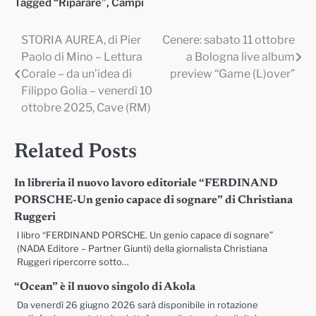
Tagged
“Riparare”
,
Campi
STORIA AUREA, di Pier
Cenere: sabato 11 ottobre
Navigazione
Paolo di Mino – Lettura
a Bologna live album
articoli
Corale – da un’idea di
preview “Game (L)over”
Filippo Golia – venerdì 10
ottobre 2025, Cave (RM)
Related Posts
In libreria il nuovo lavoro editoriale “FERDINAND
PORSCHE-Un genio capace di sognare” di Christiana
Ruggeri
l libro “FERDINAND PORSCHE. Un genio capace di sognare”
(NADA Editore – Partner Giunti) della giornalista Christiana
Ruggeri ripercorre sotto…
“Ocean” è il nuovo singolo di Akola
Da venerdì 26 giugno 2026 sarà disponibile in rotazione