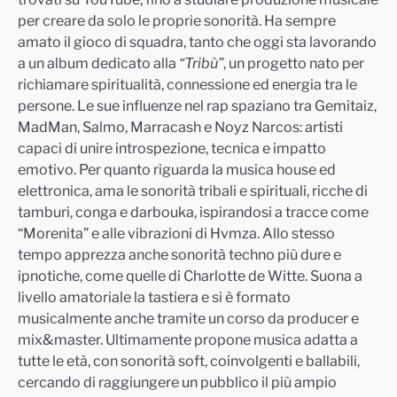
per creare da solo le proprie sonorità. Ha sempre
amato il gioco di squadra, tanto che oggi sta lavorando
a un album dedicato alla
“Tribù”
, un progetto nato per
richiamare spiritualità, connessione ed energia tra le
persone. Le sue influenze nel rap spaziano tra Gemitaiz,
MadMan, Salmo, Marracash e Noyz Narcos: artisti
capaci di unire introspezione, tecnica e impatto
emotivo. Per quanto riguarda la musica house ed
elettronica, ama le sonorità tribali e spirituali, ricche di
tamburi, conga e darbouka, ispirandosi a tracce come
“Morenita” e alle vibrazioni di Hvmza. Allo stesso
tempo apprezza anche sonorità techno più dure e
ipnotiche, come quelle di Charlotte de Witte. Suona a
livello amatoriale la tastiera e si è formato
musicalmente anche tramite un corso da producer e
mix&master. Ultimamente propone musica adatta a
tutte le età, con sonorità soft, coinvolgenti e ballabili,
cercando di raggiungere un pubblico il più ampio