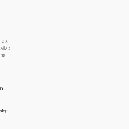
io’s
alla
nali
um
aming