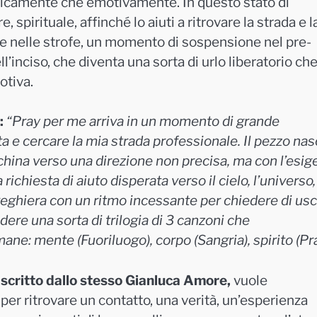
fisicamente che emotivamente. In questo stato di
 spirituale, affinché lo aiuti a ritrovare la strada e l
ante nelle strofe, un momento di sospensione nel pre-
’inciso, che diventa una sorta di urlo liberatorio ch
otiva.
:
“Pray per me arriva in un momento di grande
a e cercare la mia strada professionale. Il pezzo na
hina verso una direzione non precisa, ma con l’esig
richiesta di aiuto disperata verso il cielo, l’universo,
 preghiera con un ritmo incessante per chiedere di usc
dere una sorta di trilogia di 3 canzoni che
ne: mente (Fuoriluogo), corpo (Sangria), spirito (Pra
e scritto dallo stesso Gianluca Amore,
vuole
a
per ritrovare un contatto, una verità, un’esperienza