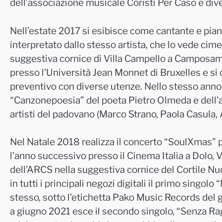
dell’associazione musicale Coristi Per Caso e diver
Nell’estate 2017 si esibisce come cantante e piani
interpretato dallo stesso artista, che lo vede cimen
suggestiva cornice di Villa Campello a Camposam
presso l’Università Jean Monnet di Bruxelles e si
preventivo con diverse utenze. Nello stesso anno 
“Canzonepoesia” del poeta Pietro Olmeda e dell’
artisti del padovano (Marco Strano, Paola Casula, A
Nel Natale 2018 realizza il concerto “SoulXmas” p
l’anno successivo presso il Cinema Italia a Dolo,
dell’ARCS nella suggestiva cornice del Cortile N
in tutti i principali negozi digitali il primo singol
stesso, sotto l’etichetta Pako Music Records del
a giugno 2021 esce il secondo singolo, “Senza Rag