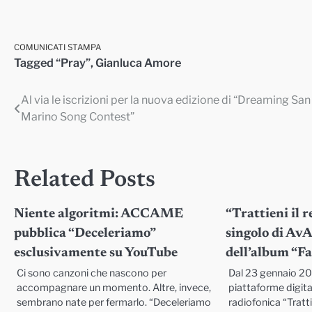
COMUNICATI STAMPA
Tagged
“Pray”
,
Gianluca Amore
Al via le iscrizioni per la nuova edizione di “Dreaming San
Navigazione
Marino Song Contest”
articoli
Related Posts
Niente algoritmi: ACCAME
“Trattieni il r
pubblica “Deceleriamo”
singolo di AvA
esclusivamente su YouTube
dell’album “F
Ci sono canzoni che nascono per
Dal 23 gennaio 202
accompagnare un momento. Altre, invece,
piattaforme digita
sembrano nate per fermarlo. “Deceleriamo
radiofonica “Trattie