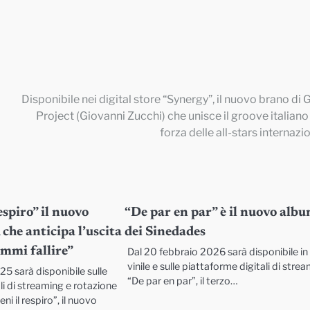
Disponibile nei digital store “Synergy”, il nuovo brano di G
Project (Giovanni Zucchi) che unisce il groove italiano 
forza delle all-stars internazio
espiro” il nuovo
“De par en par” è il nuovo alb
 che anticipa l’uscita
dei Sinedades
ammi fallire”
Dal 20 febbraio 2026 sarà disponibile in
vinile e sulle piattaforme digitali di stre
5 sarà disponibile sulle
“De par en par”, il terzo…
li di streaming e rotazione
ni il respiro”, il nuovo