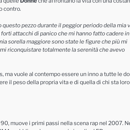
a quelle
Donne
che affrontano la vita con una costa
o contro.
o questo pezzo durante il peggior periodo della mia v
i forti attacchi di panico che mi hanno fatto cadere i
ia sorella maggiore sono state le figure che più mi
armi riconquistare totalmente la serenità che avevo
mis, ma vuole al contempo essere un inno a tutte le d
re il peso della propria vita e di quella di chi sta loro
990, muove i primi passi nella scena rap nel 2007. N