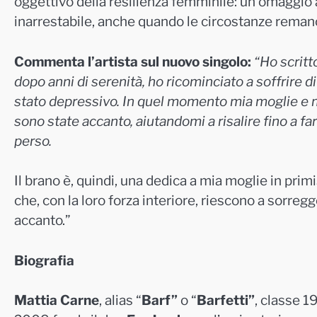
oggettivo della resilienza femminile: un omaggio 
inarrestabile, anche quando le circostanze reman
Commenta l’artista sul nuovo singolo:
“Ho scritt
dopo anni di serenità, ho ricominciato a soffrire d
stato depressivo. In quel momento mia moglie e m
sono state accanto, aiutandomi a risalire fino a f
perso.
Il brano è, quindi, una dedica a mia moglie in pri
che, con la loro forza interiore, riescono a sorregge
accanto.”
Biografia
Mattia Carne
, alias “
Barf”
o “
Barfetti”
, classe 1