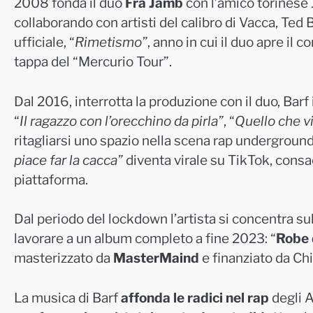
2008 fonda il duo
Fra Jamb
con l’amico torinese
collaborando con artisti del calibro di Vacca, Ted
ufficiale, “
Rimetismo”
, anno in cui il duo apre il 
tappa del “Mercurio Tour”.
Dal 2016, interrotta la produzione con il duo, Barf
“
Il ragazzo con l’orecchino da pirla”
, “
Quello che vi
ritagliarsi uno spazio nella scena rap underground m
piace far la cacca”
diventa virale su TikTok, consac
piattaforma.
Dal periodo del lockdown l’artista si concentra sul
lavorare a un album completo a fine 2023: “
Robe 
masterizzato da
MasterMaind
e finanziato da Ch
La musica di Barf
affonda le radici nel rap
degli A