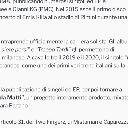
 JMA, pubblicando numerosi singoli ed EP e
 Bee e Gianni KG (PMC). Nel 2015 esce il primo disco
concerto di Emis Killa allo stadio di Rimini durante una
 intraprende ufficialmente la carriera solista. Gli alb
 siete persi”
e “
Trappo Tardi”
gli permettono di
ilanese. A cavallo tra il 2019 e il 2020, il singolo “
randosi come uno dei primi veri trend italiani sulla
la pubblicazione di singoli ed EP, per poi tornare a
da Matti”
, un progetto interamente prodotto, mixat
iara Pagano.
rticolo 31, dei Two Fingerz, di Mistaman e Caparezza