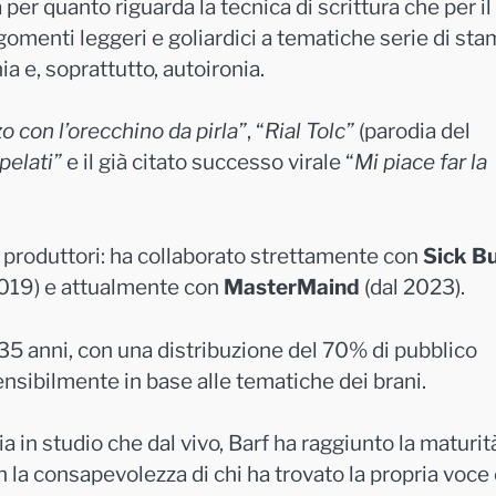
ia per quanto riguarda la tecnica di scrittura che per il
rgomenti leggeri e goliardici a tematiche serie di st
ia e, soprattutto, autoironia.
zo con l’orecchino da pirla”
, “
Rial Tolc”
(parodia del
 pelati”
e il già citato successo virale “
Mi piace far la
 produttori: ha collaborato strettamente con
Sick B
019) e attualmente con
MasterMaind
(dal 2023).
i 35 anni, con una distribuzione del 70% di pubblico
nsibilmente in base alle tematiche dei brani.
 in studio che dal vivo, Barf ha raggiunto la maturit
on la consapevolezza di chi ha trovato la propria voce