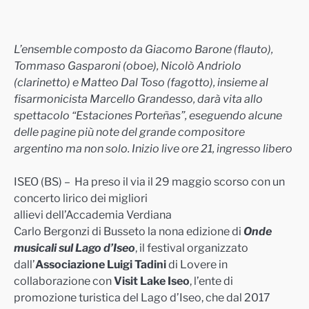
L’ensemble composto da Giacomo Barone (flauto),
Tommaso Gasparoni (oboe), Nicolò Andriolo
(clarinetto) e Matteo Dal Toso (fagotto), insieme al
fisarmonicista Marcello Grandesso, darà vita allo
spettacolo
“
Estaciones Porteñas
”
, eseguendo alcune
delle pagine pi
ù note del grande compositore
argentino ma non solo. Inizio live ore 21, ingresso libero
ISEO (BS) – Ha preso il via il 29 maggio scorso con un
concerto lirico dei migliori
allievi dell’Accademia Verdiana
Carlo Bergonzi di Busseto la nona edizione di
Onde
musicali sul Lago d’Iseo
, il festival organizzato
dall’
Associazione Luigi Tadini
di Lovere in
collaborazione con
Visit
Lake Iseo
, l’ente di
promozione turistica del Lago d’Iseo, che dal 2017