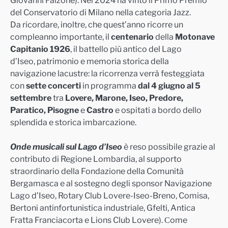
Giovanni Falzone). Nel 2024 ha vinto il Primo Premio
del Conservatorio di Milano nella categoria Jazz.
Da ricordare, inoltre, che quest’anno ricorre un
compleanno importante, il
centenario
della
Motonave
Capitanio 1926
, il battello più antico del Lago
d’Iseo, patrimonio e memoria storica della
navigazione lacustre: la ricorrenza verrà festeggiata
con
sette concerti
in programma
dal 4 giugno al 5
settembre
tra
Lovere, Maron
e, Iseo, Predo
re,
Paratico, Pisogne
e
Castro
e ospitati a bordo dello
splendida e storica imbarcazione.
Onde musicali sul Lago d’Iseo
è reso possibile grazie al
contributo di Regione Lombardia, al supporto
straordinario della Fondazione della Comunità
Bergamasca e al sostegno degli sponsor Navigazione
Lago d’Iseo, Rotary Club Lovere-Iseo-Breno, Comisa,
Bertoni antinfortunistica industriale, Gfelti, Antica
Fratta Franciacorta e Lions Club Lovere).
ome
C