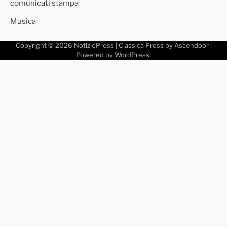
comunicati stampa
Musica
Copyright © 2026
NotiziePress
| Classica Press by
Ascendoor
|
Powered by
WordPress
.