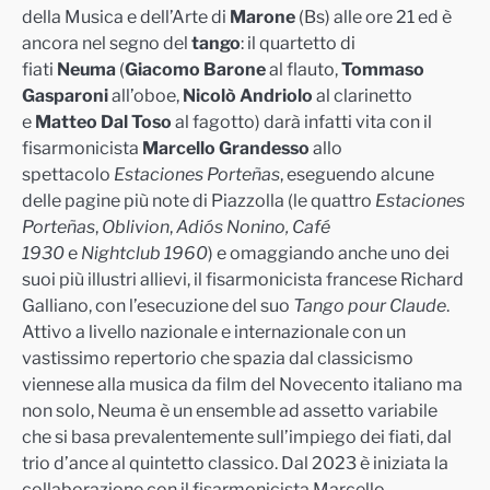
della Musica e dell’Arte di
Marone
(Bs) alle ore 21 ed è
ancora nel segno del
tango
: il quartetto di
fiati
Neuma
(
Giacomo Barone
al flauto,
Tommaso
Gasparoni
all’oboe,
Nicolò Andriolo
al clarinetto
e
Matteo Dal Toso
al fagotto) darà infatti vita con il
fisarmonicista
Marcello Grandesso
allo
spettacolo
Estaciones Porteñas
, eseguendo alcune
delle pagine più note di Piazzolla (le quattro
Estaciones
Porteñas
,
Oblivion
,
Adiós Nonino,
Café
1930
e
Nightclub 1960
) e omaggiando anche uno dei
suoi più illustri allievi, il fisarmonicista francese Richard
Galliano, con l’esecuzione del suo
Tango pour Claude
.
Attivo a livello nazionale e internazionale con un
vastissimo repertorio che spazia dal classicismo
viennese alla musica da film del Novecento italiano ma
non solo, Neuma è un ensemble ad assetto variabile
che si basa prevalentemente sull’impiego dei fiati, dal
trio d’ance al quintetto classico. Dal 2023 è iniziata la
collaborazione con il fisarmonicista Marcello