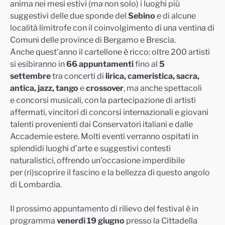
anima nei mesi estivi (ma non solo) i luoghi più
suggestivi delle due sponde del
Sebino
e di alcune
località limitrofe con il coinvolgimento di una ventina di
Comuni delle province di Bergamo e Brescia.
Anche quest’anno il cartellone è ricco: oltre 200 artisti
si esibiranno in
66
appuntamenti
fino
al
5
settembre
tra concerti di
lirica
, cameristica, sacra,
antica, jazz, tango
e
crossover
, ma anche spettacoli
e
concorsi musicali, con la partecipazione di artisti
affermati, vincitori di concorsi internazionali e giovani
talenti provenienti dai Conservatori italiani e dalle
Accademie estere. Molti eventi verranno ospitati in
splendidi luoghi d’arte e suggestivi contesti
naturalistici, offrendo un’occasione imperdibile
per (ri)scoprire il fascino e la bellezza di questo angolo
di Lombardia.
Il prossimo appuntamento di rilievo del festival è in
programma
venerdì
19 giugno
presso la Cittadella