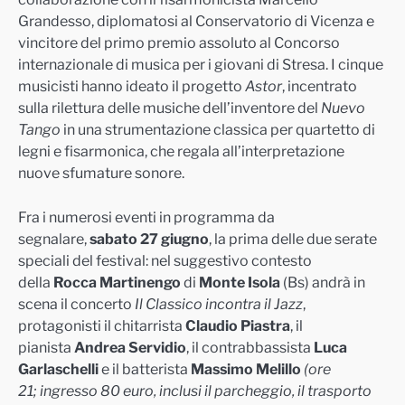
Grandesso, diplomatosi al Conservatorio di Vicenza e
vincitore del primo premio assoluto al Concorso
internazionale di musica per i giovani di Stresa. I cinque
musicisti hanno ideato il progetto
Astor
, incentrato
sulla rilettura delle musiche dell’inventore del
Nuevo
Tango
in una strumentazione classica per quartetto di
legni e fisarmonica, che regala all’interpretazione
nuove sfumature sonore.
Fra i numerosi eventi in programma da
segnalare,
sabato 27 giugno
, la prima delle due serate
speciali del festival: nel suggestivo contesto
della
Rocca Martinengo
di
Monte Isola
(Bs) andrà in
scena il concerto
Il Classico incontra il Jazz
,
protagonisti il chitarrista
Claudio Piastra
, il
pianista
Andrea Servidio
, il contrabbassista
Luca
Garlaschelli
e il batterista
Massimo Melillo
(
ore
21
;
ingresso 80 euro, inclusi
il parcheggio, il trasporto