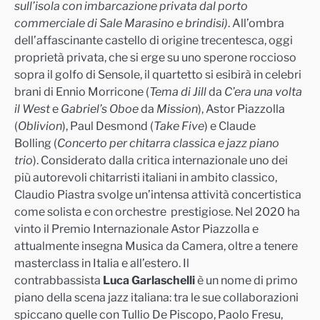
sull’isola con imbarcazione privata dal
porto
commerciale di Sale Marasino
e brindisi
)
. All’ombra
dell’affascinante castello di origine trecentesca, oggi
proprietà privata, che si erge su uno sperone roccioso
sopra il golfo di Sensole, il quartetto si esibirà in celebri
brani di Ennio Morricone (
Tema di Jill
da
C’era una volta
il West
e
Gabriel’s Oboe
da
Mission
), Astor Piazzolla
(
Oblivion
), Paul Desmond (
Take Five
) e Claude
Bolling (
Concerto per chitarra classica e jazz piano
trio
). Considerato dalla critica internazionale uno dei
più autorevoli chitarristi italiani in ambito classico,
Claudio Piastra svolge un’intensa attività concertistica
come solista e con orchestre prestigiose. Nel 2020 ha
vinto il Premio Internazionale Astor Piazzolla e
attualmente insegna Musica da Camera, oltre a tenere
masterclass in Italia e all’estero. Il
contrabbassista
Luca Garlaschelli
è un nome di primo
piano della scena jazz italiana: tra le sue collaborazioni
spiccano quelle con Tullio De Piscopo, Paolo Fresu,