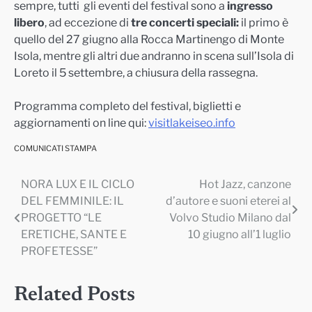
sempre, tutti gli eventi del festival sono a
ingresso
libero
, ad eccezione di
tre concerti speciali
:
il primo è
quello del 27 giugno alla Rocca Martinengo di Monte
Isola, mentre gli altri due andranno in scena sull’Isola di
Loreto il 5 settembre, a chiusura della rassegna.
Programma completo del festival, biglietti e
aggiornamenti on line qui:
visitlakeiseo.info
COMUNICATI STAMPA
NORA LUX E IL CICLO
Hot Jazz, canzone
Navigazione
DEL FEMMINILE: IL
d’autore e suoni eterei al
articoli
PROGETTO “LE
Volvo Studio Milano dal
ERETICHE, SANTE E
10 giugno all’1 luglio
PROFETESSE”
Related Posts