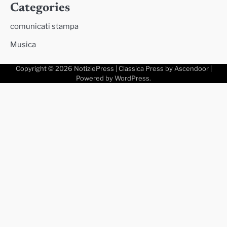
Categories
comunicati stampa
Musica
Copyright © 2026
NotiziePress
| Classica Press by
Ascendoor
|
Powered by
WordPress
.