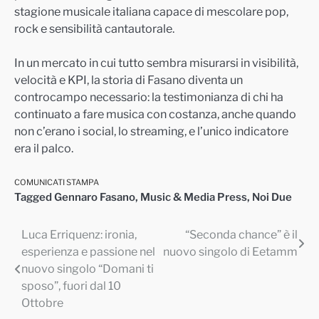
stagione musicale italiana capace di mescolare pop,
rock e sensibilità cantautorale.
In un mercato in cui tutto sembra misurarsi in visibilità,
velocità e KPI, la storia di Fasano diventa un
controcampo necessario: la testimonianza di chi ha
continuato a fare musica con costanza, anche quando
non c’erano i social, lo streaming, e l’unico indicatore
era il palco.
COMUNICATI STAMPA
Tagged
Gennaro Fasano
,
Music & Media Press
,
Noi Due
Luca Erriquenz: ironia,
“Seconda chance” è il
Navigazione
esperienza e passione nel
nuovo singolo di Eetamm
articoli
nuovo singolo “Domani ti
sposo”, fuori dal 10
Ottobre