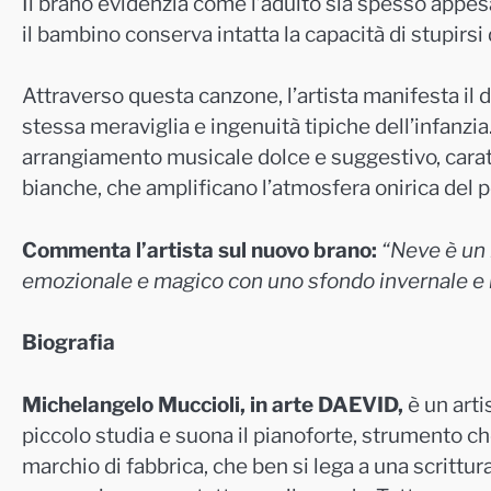
Il brano evidenzia come l’adulto sia spesso appes
il bambino conserva intatta la capacità di stupirsi 
Attraverso questa canzone, l’artista manifesta il 
stessa meraviglia e ingenuità tipiche dell’infanzia
arrangiamento musicale dolce e suggestivo, caratter
bianche, che amplificano l’atmosfera onirica del p
Commenta l’artista sul nuovo brano:
“Neve è un 
emozionale e magico con uno sfondo invernale e n
Biografia
Michelangelo Muccioli, in arte DAEVID,
è un art
piccolo studia e suona il pianoforte, strumento c
marchio di fabbrica, che ben si lega a una scrittur