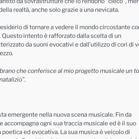
antito da sovrastrutture che lo rendono “cieco”, me
della realtà, anche solo grazie a una nevicata.
desiderio di tornare a vedere il mondo circostante co
. Questo intento è rafforzato dalla scelta di un
izzato da suoni evocativi e dall’utilizzo di cori di v
ezzo.
brano che conferisce al mio progetto musicale un t
atalizio”.
ista emergente nella nuova scena musicale. Fin da
he accompagna ogni sua traccia musicale ed è il suo
a poetica ed evocativa. La sua musica è veicolo di