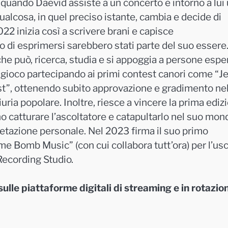
quando Daevid assiste a un concerto e intorno a lui
alcosa, in quel preciso istante, cambia e decide di
22 inizia così a scrivere brani e capisce
di esprimersi sarebbero stati parte del suo essere
he può, ricerca, studia e si appoggia a persone espe
 in gioco partecipando ai primi contest canori come “J
test”, ottenendo subito approvazione e gradimento ne
uria popolare. Inoltre, riesce a vincere la prima ediz
o catturare l’ascoltatore e catapultarlo nel suo mon
pretazione personale. Nel 2023 firma il suo primo
ime Bomb Music” (con cui collabora tutt’ora) per l’usc
 Recording Studio.
ulle piattaforme digitali di streaming e in rotazio