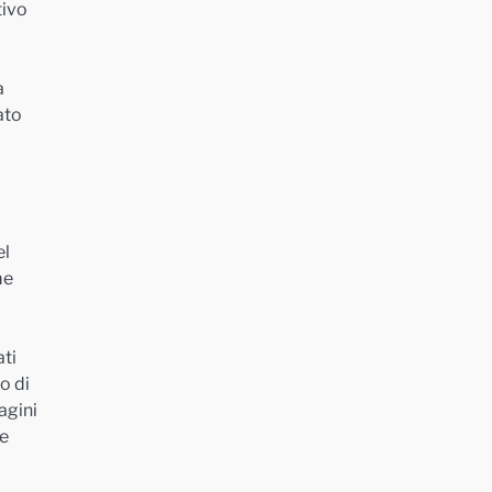
tivo
a
ato
el
me
ati
o di
agini
 e