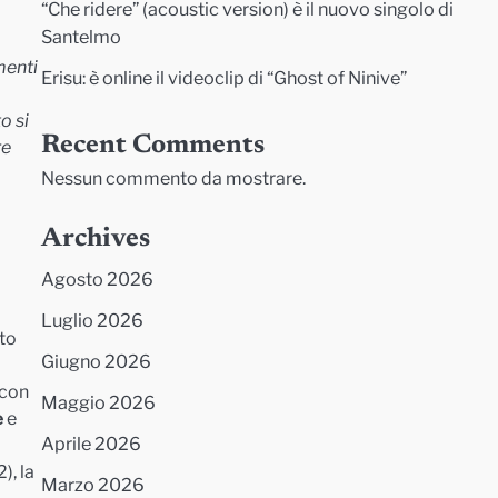
“Che ridere” (acoustic version) è il nuovo singolo di
Santelmo
menti
Erisu: è online il videoclip di “Ghost of Ninive”
o si
Recent Comments
re
Nessun commento da mostrare.
Archives
Agosto 2026
Luglio 2026
tto
Giugno 2026
 con
Maggio 2026
e
e
Aprile 2026
), la
Marzo 2026