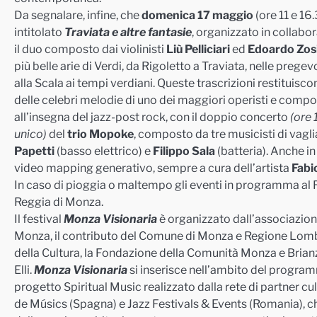
Da segnalare, infine, che
domenica 17 maggio
(ore 11 e 16.
intitolato
Traviata e altre fantasie
, organizzato in collabo
il duo composto dai violinisti
Liù Pelliciari
ed
Edoardo Zos
più belle arie di Verdi, da Rigoletto a Traviata, nelle pregev
alla Scala ai tempi verdiani. Queste trascrizioni restituisc
delle celebri melodie di uno dei maggiori operisti e composit
all’insegna del jazz-post rock, con il doppio concerto
(ore 
unico
)
del
trio
Mopoke
, composto da tre musicisti di vagli
Papetti
(basso elettrico) e
Filippo S
ala
(batteria). Anche i
video mapping generativo, sempre a cura dell’artista
Fabi
In caso di pioggia o maltempo gli eventi in programma al R
Reggia di Monza.
Il festival
Monza Visionaria
è organizzato dall’associazion
Monza, il contributo del Comune di Monza e Regione Lombardi
della Cultura, la Fondazione della Comunità Monza e Bria
Elli.
Monza Visionaria
si inserisce nell’ambito del program
progetto Spiritual Music realizzato dalla rete di partner cul
de Músics (Spagna) e Jazz Festivals & Events (Romania), ch