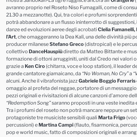
mostra
Sandokan-La tigre ruggisce ancora
all’
Orangerie
(
avranno proprio nel Roseto Niso Fumagalli, come di consuet
21.30 a mezzanotte). Qui, tra colori e profumi sorprendenti e
potrà abbandonare a un flusso ininterrotto di suggestioni,
danze ed evoluzioni aeree degli acrobati
Clelia Fumanelli,
l’Art
, che omaggeranno la Dea Kalì, una delle divinità più p
producer milanese
Stefano Greco
(distropical) e le percu
collettivo
DanceHauspiù
diretto da Matteo Bittante e music
formazione di ottoni arrugginiti, uniti dal Credo nei valori 
grazie a
Ken Ciro
(chitarra, voce e loop station), il leader 
grande cantatore giamaicano, da
“No Woman, No Cry”
a
“
alcuni. Anche il vibrafonista jazz
Gabriele Boggio Ferraris
omaggio al profeta del reggae, portatore di un messaggio un
pezzi originali e rivisitazioni di alcune canzoni d’amore d
“
Redemption
Song”
saranno proposti in una veste inedita 
Tra i profumi del roseto non potrà mancare neppure un set
protagoniste tre musiciste sensibili quali
Marta Frigo
(voce
percussioni) e
Martina Campi
(flauto, fisarmonica, percuss
pop e world music, fatto di composizioni originali e arran