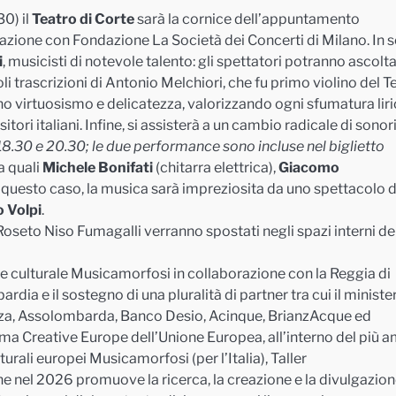
30) il
Teatro di Corte
sarà la cornice dell’appuntamento
razione con Fondazione La Società dei Concerti di Milano. In 
i
, musicisti di notevole talento: gli spettatori potranno ascolta
oli trascrizioni di Antonio Melchiori, che fu primo violino del T
ono virtuosismo e delicatezza, valorizzando ogni sfumatura lir
ori italiani. Infine, si assisterà a un cambio radicale di sonori
18.30 e 20.30; le due
performance sono incluse nel biglietto
a quali
Michele Bonifati
(chitarra elettrica),
Giacomo
n questo caso, la musica sarà impreziosita da uno spettacolo d
o Volpi
.
oseto Niso Fumagalli verranno spostati negli spazi interni de
e culturale Musicamorfosi in collaborazione con la Reggia di
a e il sostegno di una pluralità di partner tra cui il ministe
nza, Assolombarda, Banco Desio, Acinque, BrianzAcque ed
ma Creative Europe dell’Unione Europea, all’interno del più 
turali europei Musicamorfosi (per l’Italia), Taller
e nel 2026 promuove la ricerca, la creazione e la divulgazio