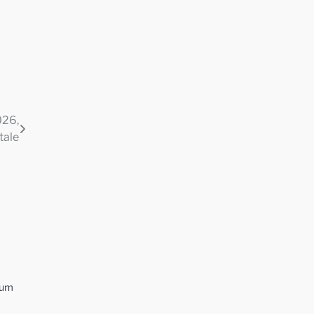
026,
tale
bum