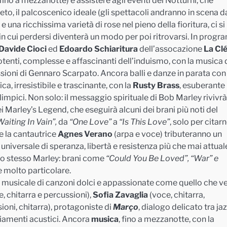
fino a mezzanotte) e assistere agli eventi dei Notturni, che
o, il palcoscenico ideale (gli spettacoli andranno in scena d
 una ricchissima varietà di rose nel pieno della fioritura, ci si
 in cui perdersi diventerà un modo per poi ritrovarsi. In prog
 Davide Cioci
ed
Edoardo Schiaritura
dell’assocazione
La Clé
otenti, complesse e affascinanti dell’induismo, con la musica 
ssioni di Gennaro Scarpato. Ancora balli e danze in parata con 
a, irresistibile e trascinante, con la
Rusty Brass
, esuberante
olimpici. Non solo: il messaggio spirituale di Bob Marley rivivrà
dei Marley’s Legend, che eseguirà alcuni dei brani più noti del
Waiting
In Vain”,
da
“One Love”
a
“
Is
This
Love”
, solo per citar
e la cantautrice
Agnes Verano
(arpa e voce) tributeranno un
iversale di speranza, libertà e resistenza più che mai attuale
ello stesso Marley: brani come
“
Could
You Be
Loved
”, “War” e
e molto particolare.
 musicale di canzoni dolci e appassionate come quello che v
, chitarra e percussioni),
Sofia Zavaglia
(voce, chitarra,
ioni, chitarra), protagoniste di
Março
, dialogo delicato tra jaz
giamenti acustici. Ancora
musica
, fino a mezzanotte, con la