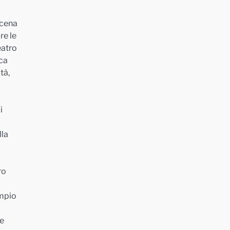
scena
re le
eatro
ica
tà,
i
lla
ro
ampio
ne