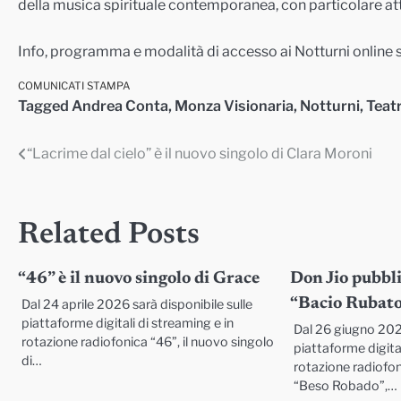
della musica spirituale contemporanea, con particolare att
Info, programma e modalità di accesso ai Notturni online 
COMUNICATI STAMPA
Tagged
Andrea Conta
,
Monza Visionaria
,
Notturni
,
Teatr
“Lacrime dal cielo” è il nuovo singolo di Clara Moroni
Navigazione
articoli
Related Posts
“46” è il nuovo singolo di Grace
Don Jio pubbli
“Bacio Rubato
Dal 24 aprile 2026 sarà disponibile sulle
piattaforme digitali di streaming e in
Dal 26 giugno 2026
rotazione radiofonica “46”, il nuovo singolo
piattaforme digital
di…
rotazione radiofo
“Beso Robado”,…