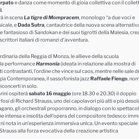
rpato
e danza come momento di gioia collettiva con il collet
i
.
rà in scena
La tigre di Mompracem
, monologo “a due voci e
sicale, e
Dada Sutra
, cantautrice della nuova scena alternativ
e fantasioso di Sandokan e dei suoi tigrotti della Malesia, cre
scrittori italiani di romanzi d’avventura.
rdinaria della Reggia di Monza, le allieve della scuola
n la performance
Harmonía
(ideata in relazione alla mostra di
i contrastanti, l’ordine che vince sul caos, mentre nelle sale d
gia Contemporanea, il sassofonista jazz
Raffaele Fiengo
, no
iconcerti in solo.
arini ospiterà
sabato 16 maggio
(ore 18.30 e 20.30) il doppio
fosi
di Richard Strauss, uno dei capolavori più alti e più desol
agano, gli orchestrali proporranno, in dialogo con lo spettacol
one intensa e insolita dell’opera del compositore tedesco: imm
ni nota in un’esperienza immersiva unica. Un evento speciale
Strauss alla forza evocativa della creazione artistica