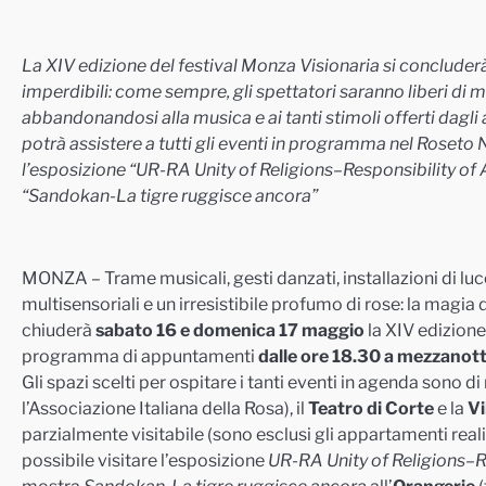
La XIV edizione del festival Monza Visionaria si concluder
imperdibili: come sempre, gli spettatori saranno liberi di m
abbandonandosi
alla musica e ai tanti stimoli offerti dagl
potrà assistere a tutti gli eventi in programma nel Roseto 
l’esposizione
“UR-RA Unity of
Religions
–
Responsibility
of 
“Sandokan-La tigre ruggisce
ancora”
MONZA – Trame musicali, gesti danzati, installazioni di l
multisensoriali e un irresistibile profumo di rose: la magia 
chiuderà
sabato 16 e domenica 17 maggio
la XIV edizione
programma di appuntamenti
dalle ore 18.30 a mezzanott
Gli spazi scelti per ospitare i tanti eventi in agenda sono di
l’Associazione Italiana della Rosa), il
Teatro di Corte
e la
Vi
parzialmente visitabile (sono esclusi gli appartamenti reali
possibile visitare l’esposizione
UR-RA Unity of
Religions
–
R