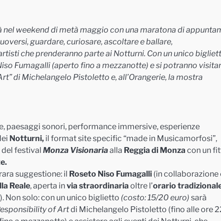
à nel
weekend
di metà maggio con una maratona di appunta
uoversi, guardare, curiosare, ascoltare e ballare,
i artisti che prenderanno parte
ai Notturni. Con un unico bigliett
Niso Fumagalli (aperto fino a mezzanotte) e si potranno visita
Art” di Michelangelo Pistoletto
e, all’Orangerie, la mostra
uce, paesaggi sonori, performance immersive, esperienze
dei
Notturni,
il format site specific “made in Musicamorfosi”,
 del festival
Monza Visionaria
alla
Reggia di Monza
con un fi
e.
 rara suggestione: il
Roseto Niso Fumagalli
(in collaborazione
lla Reale
, aperta in
via straordinaria
oltre l’
orario tradizional
). Non solo: con un unico biglietto
(costo: 15/20 euro)
sarà
esponsibility
of Art
di Michelangelo Pistoletto (fino alle ore 22