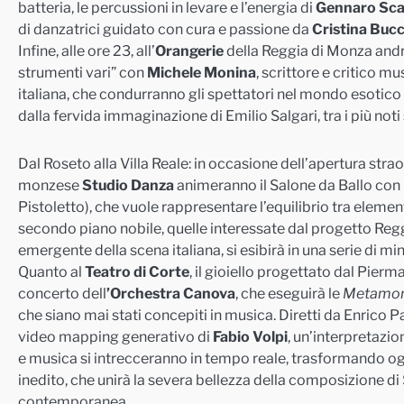
batteria, le percussioni in levare e l’energia di
Gennaro Sca
di danzatrici guidato con cura e passione da
Cristina Bucc
Infine, alle ore 23, all’
Orangerie
della Reggia di Monza and
strumenti vari” con
Michele Monina
, scrittore e critico mu
italiana, che condurranno gli spettatori nel mondo esotico 
dalla fervida immaginazione di Emilio Salgari, tra i più noti 
Dal Roseto alla Villa Reale: in occasione dell’apertura strao
monzese
Studio Danza
animeranno il Salone da Ballo co
Pistoletto), che vuole rappresentare l’equilibrio tra element
secondo piano nobile, quelle interessate dal progetto Reg
emergente della scena italiana, si esibirà in una serie di min
Quanto al
Teatro di Corte
, il gioiello progettato dal Pierm
concerto dell
’Orchestra Canova
, che eseguirà le
Metamor
che siano mai stati concepiti in musica. Diretti da Enrico P
video mapping generativo di
Fabio Volpi
, un’interpretazi
e musica si intrecceranno in tempo reale, trasformando og
inedito, che unirà la severa bellezza della composizione di 
contemporanea.