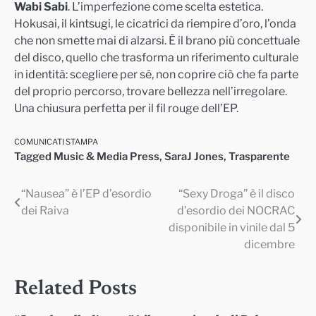
Wabi Sabi
. L’imperfezione come scelta estetica.
Hokusai, il kintsugi, le cicatrici da riempire d’oro, l’onda
che non smette mai di alzarsi. È il brano più concettuale
del disco, quello che trasforma un riferimento culturale
in identità: scegliere per sé, non coprire ciò che fa parte
del proprio percorso, trovare bellezza nell’irregolare.
Una chiusura perfetta per il fil rouge dell’EP.
COMUNICATI STAMPA
Tagged
Music & Media Press
,
SaraJ Jones
,
Trasparente
“Nausea” è l’EP d’esordio
“Sexy Droga” è il disco
Navigazione
dei Raiva
d’esordio dei NOCRAC
articoli
disponibile in vinile dal 5
dicembre
Related Posts