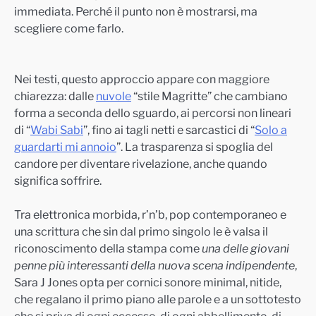
immediata. Perché il punto non è mostrarsi, ma
scegliere come farlo.
Nei testi, questo approccio appare con maggiore
chiarezza: dalle
nuvole
“stile Magritte” che cambiano
forma a seconda dello sguardo, ai percorsi non lineari
di “
Wabi Sabi
”, fino ai tagli netti e sarcastici di “
Solo a
guardarti mi annoio
”. La trasparenza si spoglia del
candore per diventare rivelazione, anche quando
significa soffrire.
Tra elettronica morbida, r’n’b, pop contemporaneo e
una scrittura che sin dal primo singolo le è valsa il
riconoscimento della stampa come
una delle giovani
penne più interessanti della nuova scena indipendente
,
Sara J Jones opta per cornici sonore minimal, nitide,
che regalano il primo piano alle parole e a un sottotesto
che si priva di ogni eccesso, di ogni abbellimento, di