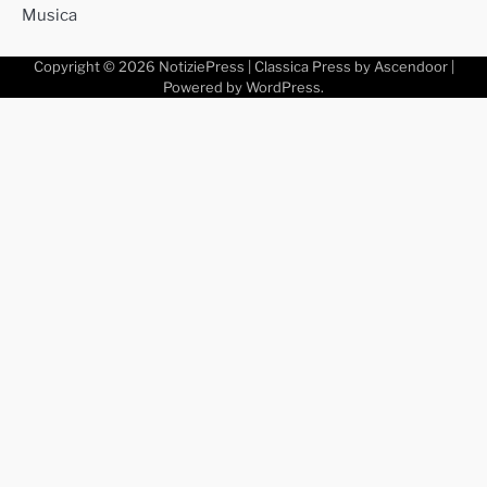
Musica
Copyright © 2026
NotiziePress
| Classica Press by
Ascendoor
|
Powered by
WordPress
.