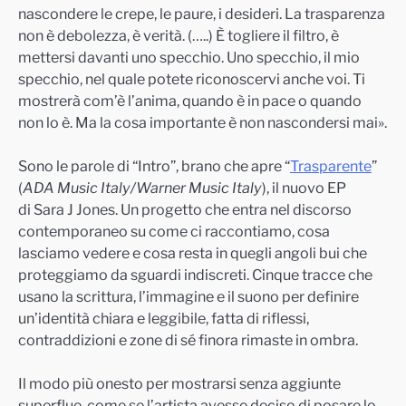
nascondere le crepe, le paure, i desideri. La trasparenza
non è debolezza, è verità. (…..) È togliere il filtro, è
mettersi davanti uno specchio. Uno specchio, il mio
specchio, nel quale potete riconoscervi anche voi. Ti
mostrerà com’è l’anima, quando è in pace o quando
non lo è. Ma la cosa importante è non nascondersi mai».
Sono le parole di “Intro”, brano che apre “
Trasparente
”
(
ADA Music Italy/Warner Music Italy
), il nuovo EP
di Sara J Jones. Un progetto che entra nel discorso
contemporaneo su come ci raccontiamo, cosa
lasciamo vedere e cosa resta in quegli angoli bui che
proteggiamo da sguardi indiscreti. Cinque tracce che
usano la scrittura, l’immagine e il suono per definire
un’identità chiara e leggibile, fatta di riflessi,
contraddizioni e zone di sé finora rimaste in ombra.
Il modo più onesto per mostrarsi senza aggiunte
superflue, come se l’artista avesse deciso di posare lo