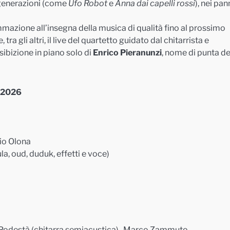
generazioni (come
Ufo Robot
e
Anna dai capelli rossi
), nei pan
azione all’insegna della musica di qualità fino al prossimo
a gli altri, il live del quartetto guidato dal chitarrista e
esibizione in piano solo di
Enrico Pieranunzi
, nome di punta de
e 2026
io Olona
la, oud, duduk, effetti e voce)
ato Podestà (chitarra semiacustica), Marco Zammuto