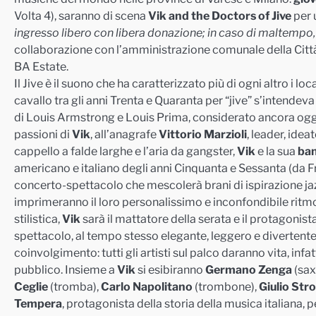
Volta 4), saranno di scena
Vik and the Doctors of Jive
per 
ingresso libero con libera donazione; in caso di maltempo, s
collaborazione con l’amministrazione comunale della Città d
BA Estate.
Il Jive è il suono che ha caratterizzato più di ogni altro i l
cavallo tra gli anni Trenta e Quaranta per “jive” s’intende
di Louis Armstrong e Louis Prima, considerato ancora oggi
passioni di
Vik
, all’anagrafe
Vittorio Marzioli
, leader, ide
cappello a falde larghe e l’aria da gangster,
Vik
e la sua
ba
americano e italiano degli anni Cinquanta e Sessanta (da F
concerto-spettacolo che mescolerà brani di ispirazione jazzis
imprimeranno il loro personalissimo e inconfondibile rit
stilistica,
Vik
sarà il mattatore della serata e il protagonis
spettacolo, al tempo stesso elegante, leggero e divertent
coinvolgimento: tutti gli artisti sul palco daranno vita, infa
pubblico. Insieme a
Vik
si esibiranno
Germano Zenga
(sax
Ce
glie
(tromba),
Carlo Napolitano
(trombone),
Giulio St
Tempera
, protagonista della storia della musica italiana, 