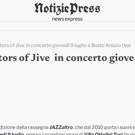
NotiziePress
news express
ors of Jive in concerto giovedì 9 luglio a Busto Arsizio (Va)
ors of Jive in concerto giove
edizione della rassegna
JAZZaltro
, che dal 2010 porta i suoni e
edì 9 luglio
, presso i grandiosi spazi di
Villa Ottolini Tosi
(in vi