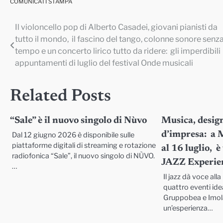
COMUNICATI STAMPA
Il violoncello pop di Alberto Casadei, giovani pianisti da
Navigazione
tutto il mondo, il fascino del tango, colonne sonore senz
articoli
tempo e un concerto lirico tutto da ridere: gli imperdibili
appuntamenti di luglio del festival Onde musicali
Related Posts
“Sale” è il nuovo singolo di Nùvo
Musica, design
d’impresa: a 
Dal 12 giugno 2026 è disponibile sulle
piattaforme digitali di streaming e rotazione
al 16 luglio,
radiofonica “Sale”, il nuovo singolo di NÙVO.
JAZZ Experie
…
Il jazz dà voce al
quattro eventi ide
Gruppobea e Imol
un’esperienza…