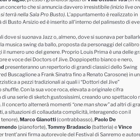
un concerto che si annuncia davvero irresistibile
(inizio live or
i terrà nella Sala Pro Busto).
L’appuntamento è realizzato in
i Busto Arsizio ed è inserito all’interno del palinsesto di eve
ocali dove si suonava Jazz o, almeno, dove si suonava per ballarl
va la musica swing da ballo, proposta da personaggi del calibro
 il numero uno del genere. Proprio Louis Prima è una delle g
atore e voce dei Doctors of Jive. Doppiopetto bianco e nero,
nd
presenteranno un repertorio di grandi classici dello Swing
red Buscaglione a Frank Sinatra fino a Renato Carosone) in un
tica a pezzi tradizionali ai quali i “Dottori del Jive”
mo
shuffle
. Con la sua voce roca, elevata a originale cifra
ta di una serie di sketch gustosissimi, creando uno spettacolo 
e. Il concerto alternerà momenti
“one man s
how”
ad altri di g
tti, a situazioni di collaudata complicità, interagendo con il
 tenore),
Marco Gianotti
(contrabbasso),
Paolo De
romendo
(pianoforte),
Tommy Bradascio
(batteria) e
Vince
per trent’anni firma autorevole del Festival di Sanremo e autore