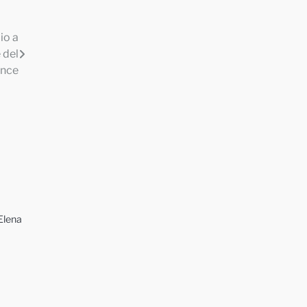
io a
 del
ence
 Elena