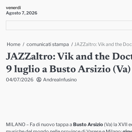
Skip
venerdì
to
Agosto 7, 2026
content
Home
comunicati stampa
JAZZaltro: Vik and the Doct
JAZZaltro: Vik and the Doct
9 luglio a Busto Arsizio (Va)
04/07/2026
AndreaInfusino
MILANO – Fa di nuovo tappa a
Busto Arsizio
(Va) la XVII 
musiche del mondo nelle province di Varese e Milano:
giov