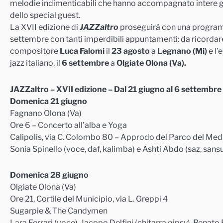
melodie indimenticabili che hanno accompagnato intere 
dello special guest.
La XVII edizione di
JAZZaltro
proseguirà con una programm
settembre con tanti imperdibili appuntamenti: da ricordare, tr
compositore
Luca Falomi
il
23 agosto
a
Legnano (Mi)
e l’
jazz italiano, il
6 settembre
a
Olgiate Olona (Va).
JAZZaltro
–
XVII edizione
– Dal 21 giugno al 6 settembr
Domenica
21 giugno
Fagnano Olona (Va)
Ore 6 – Concerto all’alba e Yoga
Calipolis, via C. Colombo 80 – Approdo del Parco del Med
Sonia Spinello (voce, daf, kalimba) e Ashti Abdo (saz, sansu
Domenica 28 giugno
Olgiate Olona (Va)
Ore 21, Cortile del Municipio, via L. Greppi 4
Sugarpie & The Candymen
Lara Ferrari (voce), Jacopo Delfini (chitarra gipsy), Ren