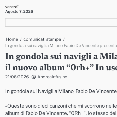
Skip
venerdì
to
Agosto 7, 2026
content
Home
comunicati stampa
In gondola sui navigli a Milano Fabio De Vincente presenta 
In gondola sui navigli a Mi
il nuovo album “0rh+” In usc
21/06/2026
AndreaInfusino
In gondola sui Navigli a Milano,
Fabio De Vincente
«Queste sono dieci canzoni che mi scorrono nelle 
album di
Fabio De Vincente
, “0Rh+”, lo stesso d