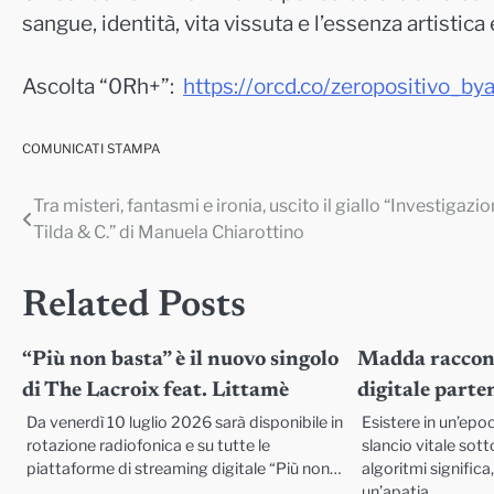
sangue, identità, vita vissuta e l’essenza artistic
Ascolta “0Rh+”:
https://orcd.co/zeropositivo_
bya
COMUNICATI STAMPA
Tra misteri, fantasmi e ironia, uscito il giallo “Investigazio
Navigazione
Tilda & C.” di Manuela Chiarottino
articoli
Related Posts
“Più non basta” è il nuovo singolo
Madda raccont
di The Lacroix feat. Littamè
digitale parte
Da venerdì 10 luglio 2026 sarà disponibile in
Esistere in un’ep
rotazione radiofonica e su tutte le
slancio vitale sott
piattaforme di streaming digitale “Più non…
algoritmi significa
un’apatia…