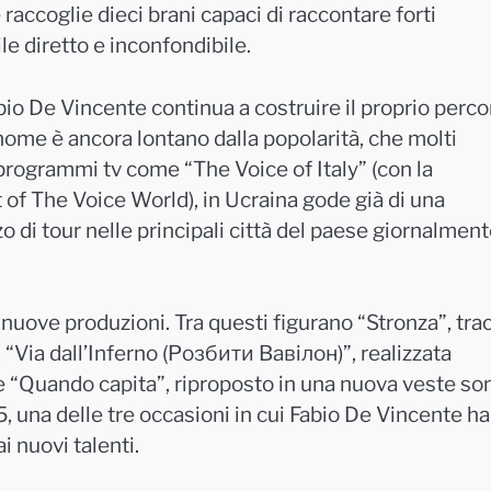
 raccoglie dieci brani capaci di raccontare forti
le diretto e inconfondibile.
bio De Vincente
continua a costruire il proprio perc
o nome è ancora lontano dalla popolarità, che molti
programmi tv come “The Voice of Italy” (con la
 of The Voice World), in Ucraina gode già di una
o di tour nelle principali città del paese giornalmen
 nuove produzioni. Tra questi figurano “Stronza”, tra
, “Via dall’Inferno (Розбити Вавілон)”, realizzata
 e “Quando capita”, riproposto in una nuova veste so
, una delle tre occasioni in cui
Fabio De Vincente
ha
i nuovi talenti.