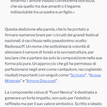
smarrito: l’amore vissuto con estrema dolcezza,
che sia quello tra due amanti o il legame
indissolubile tra un padre e un figlio.»
Questa dedizione alla parola, che lo ha portato a
firmare numerosi brani per i circuiti dei grandi festival
nazionali, è racchiusa nello pseudonimo scelto:
Radiosuoff. Un nome che sottolinea la volontà di
silenziare il rumore di fondo e le sovrastrutture, per
lasciare che a parlare sia solo la composizione nella sua
forma più pura. Un approccio che gli ha permesso di
perfezionarsi negli anni come cantautore, raccogliendo
risultati importanti con singoli come “
Scrivimi
”, “
Acqua
Minerale
” e “
Amore Discount
”.
La componente visiva di “Fuori Nevica” è destinata a
generare un forte impatto, non solo per l’estetica
raffinata ma per il suo valore simbolico. Scritto e ideato