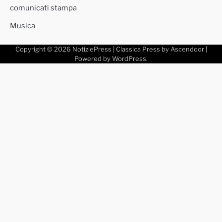
comunicati stampa
Musica
Copyright © 2026
NotiziePress
| Classica Press by
Ascendoor
|
Powered by
WordPress
.