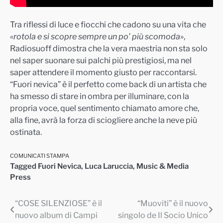
Tra riflessi di luce e fiocchi che cadono su una vita che
«
rotola e si scopre sempre un po’ più scomoda
»,
Radiosuoff dimostra che la vera maestria non sta solo
nel saper suonare sui palchi più prestigiosi, ma nel
saper attendere il momento giusto per raccontarsi.
“Fuori nevica” è il perfetto come back di un artista che
ha smesso di stare in ombra per illuminare, con la
propria voce, quel sentimento chiamato amore che,
alla fine, avrà la forza di sciogliere anche la neve più
ostinata.
COMUNICATI STAMPA
Tagged
Fuori Nevica
,
Luca Laruccia
,
Music & Media
Press
“COSE SILENZIOSE” è il
“Muoviti” è il nuovo
Navigazione
nuovo album di Campi
singolo de Il Socio Unico