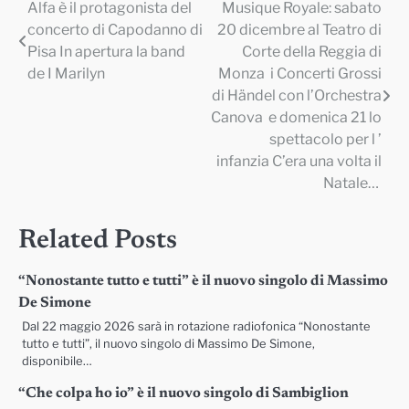
Alfa è il protagonista del
Musique Royale: sabato
Navigazione
concerto di Capodanno di
20 dicembre al Teatro di
articoli
Pisa In apertura la band
Corte della Reggia di
de I Marilyn
Monza i Concerti Grossi
di Händel con l’Orchestra
Canova e domenica 21 lo
spettacolo per l ’
infanzia C’era una volta il
Natale…
Related Posts
“Nonostante tutto e tutti” è il nuovo singolo di Massimo
De Simone
Dal 22 maggio 2026 sarà in rotazione radiofonica “Nonostante
tutto e tutti”, il nuovo singolo di Massimo De Simone,
disponibile…
“Che colpa ho io” è il nuovo singolo di Sambiglion