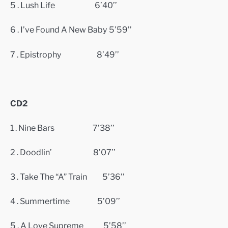
5 .
Lush Life 6’40’’
6 .
I’ve Found A New Baby 5’59’’
7 .
Epistrophy
8’49’’
CD2
1 .
Nine Bars 7’38’’
2 .
Doodlin’
8’07’’
3 .
Take The “A” Train 5’36’’
4 .
Summertime 5’09’’
5 .
A Love Supreme 5’58’’