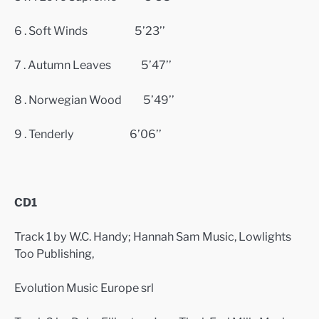
6 .
Soft Winds 5’23’’
7 .
Autumn Leaves 5’47’’
8 .
Norwegian Wood 5’49’’
9 .
Tenderly
6’06’’
CD1
Track 1 by W.C. Handy; Hannah Sam Music, Lowlights
Too Publishing,
Evolution Music Europe srl