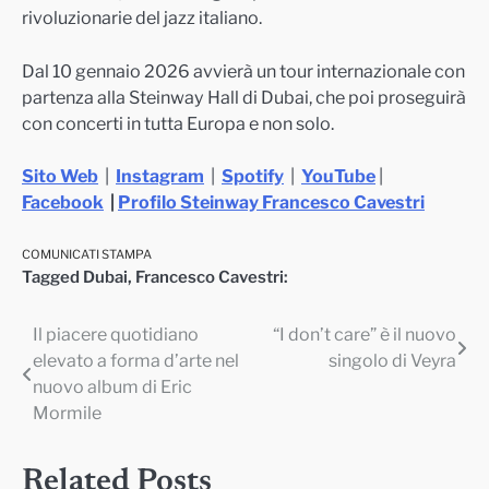
rivoluzionarie del jazz italiano.
Dal 10 gennaio 2026 avvierà un tour internazionale con
partenza alla Steinway Hall di Dubai, che poi proseguirà
con concerti in tutta Europa e non solo.
Sito Web
|
Instagram
|
Spotify
|
YouTube
|
Facebook
|
Profilo Steinway Francesco Cavestri
COMUNICATI STAMPA
Tagged
Dubai
,
Francesco Cavestri:
Il piacere quotidiano
“I don’t care” è il nuovo
Navigazione
elevato a forma d’arte nel
singolo di Veyra
articoli
nuovo album di Eric
Mormile
Related Posts