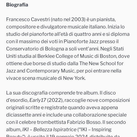
Biografia
Francesco Cavestri (nato nel 2003) è un pianista,
compositore e divulgatore musicale italiano. Inizia lo
studio del pianoforte all’età di quattro anni e si diploma
con il massimo dei voti in Pianoforte Jazz presso il
Conservatorio di Bologna a soli vent’anni. Negli Stati
Uniti studia al Berklee College of Music di Boston, dove
ottiene due borse di studio dalla The New School for
Jazz and Contemporary Music, per poi entrare nella
vivace scena musicale di New York.
La sua discografia comprende tre album. Il disco
d’esordio,
Early17
(2022), raccoglie nove composizioni
originali scritte e registrate quando aveva appena
diciassette anni e include una collaborazione speciale
con il celebre trombettista Fabrizio Bosso. Il secondo
album,
IKI – Bellezza Ispiratrice
(“IKI – Inspiring
Beauty”), è uscito il 19 gennaio 2024, distribuito da