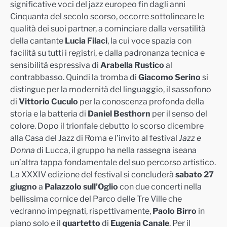
significative voci del jazz europeo fin dagli anni
Cinquanta del secolo scorso, occorre sottolineare l
e
qualità dei suoi partner,
a cominciare dalla versatilità
della cantante
Lucia Filaci
, la cui voce spazia con
facilità su tutti i registri, e dalla padronanza tecnica e
sensibilità espressiva di
Arabella Rustico
al
contrabbasso. Quindi la tromba di
Giacomo Serino
si
distingue per l
a modernità del linguaggio, il sassofono
di
Vittorio Cuculo
per la conoscenza profonda della
storia e la batteria di
Daniel Besthorn
per il senso del
colore. Dopo il trionfale debutto lo scorso dicembre
alla Casa del Jazz di Roma e l’invito al festival
Jazz e
Donna
di Lucca, il gruppo ha nella rassegna iseana
un’altra tappa fondamentale del suo percorso artistico.
La XXXIV edizione del festival si concluderà
sabato 27
giugno
a
Palazzolo sull’Oglio
con due concerti
nella
bellissima cornice del Parco
delle Tre Ville
che
vedranno impegnati, rispettivamente,
Paolo Birro
in
piano solo e il
quartetto
di
Eugenia Canale
.
Per il