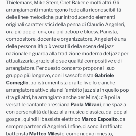
Thielemans, Mike Stern, Chet Baker e molti altri
. Gli
arrangiamenti mantengono fede alla riconoscibilità
delle linee melodiche, pur introducendo elementi
originali caratteristici della penna di Claudio Angeleri,
ora più pop e funk, ora più bebop e bluesy.
Panista,
compositore, docente e organizzatore,
Angeleri
è una
delle personalità più versatili della scena del jazz
nazionale e guarda alla tradizione moderna del jazz per
attualizzarla
, grazie alle sue qualità compositive e di
arrangiatore. Per questo concerto propone il suo
gruppo più longevo, con il sassofonista
Gabriele
Comeglio
, polistrumentista di alto livello e anche
arrangiatore attivo sia nell’ambito jazz sia in quello pop
(tra gli altri, ha arrangiato anche per Mina); c’è poi la
versatile cantante bresciana
Paola Milzani
, che spazia
con personalità dal jazz alla musica classica, dal pop al
gospel, quindi il bassista elettrico
Marco Esposito
, da
sempre partner di Angeleri. Infine, ci sono il raffinato
batterista
Matteo Milesi
e, come nuovo innesto,