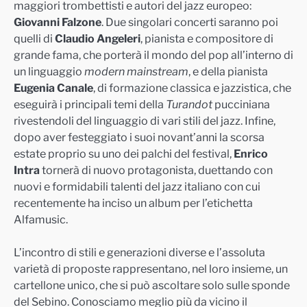
maggiori trombettisti e autori del jazz europeo:
Giovanni Falzone
. Due singolari concerti
saranno poi
quelli di
Claudio Angeleri
, pianista e compositore di
grande fama, che porterà il mondo del pop all’interno di
un linguaggio
modern mainstream
, e della pianista
Eugenia Canale
, di formazione classica e jazzistica, che
eseguirà i principali temi
della
Turandot
pucciniana
rive
stendoli del linguaggio di vari stili del jazz. Infine,
dopo aver festeggiato i suoi novant’anni la scorsa
estate proprio su uno dei palchi del festival,
Enrico
Intra
tornerà di nuovo protagonista, duettando con
nuovi e formidabili talenti del
jazz italiano con cui
recentemente ha inciso un album per l’etichetta
Alfamusic.
L’incontro di stili e generazioni diverse e l’assoluta
varietà di proposte rappresentano, nel loro insieme, un
cartellone unico, che si può ascoltare solo sulle sponde
del Sebino. Conosciamo meglio più da vicino il