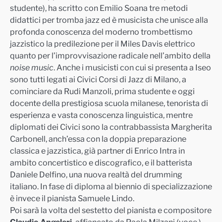
studente
), ha scritto con Emilio Soana tre metodi
didattici per tromba jazz ed è musicista che unisce alla
profonda conoscenza del moderno trombettismo
jazzistico la predilezione per il Miles Davis elettrico
quanto per l’improvvisazione radicale nell’ambito della
noise music
. Anche i musicisti con cui si present
a a Iseo
sono tutti legati ai Civici Corsi di Jazz di Milano, a
cominciare da Rudi Manzoli, prima studente e oggi
docente della prestigiosa scuola milanese, tenorista di
esperienza e vasta conoscenza linguistica, mentre
diplomati dei Civici sono l
a
contrabbassista Margherita
Carbonell, anch’essa con la doppia preparazione
classica e jazzistica, già partner di Enrico Intra in
ambito concertistico e discografico, e il batterista
Daniele Delfino, una nuova realtà del drumming
italiano. In fase di dipl
oma al biennio di specializzazione
è invece il pianista Samuele Lindo.
Poi sarà la volta del sestetto del pianista e compositore