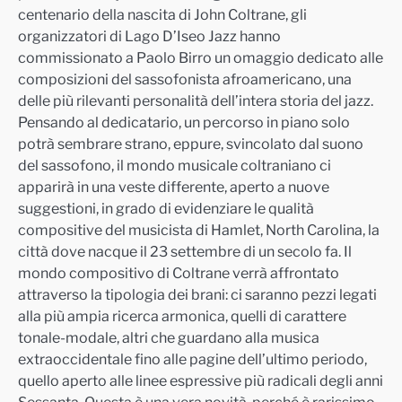
centenario della nascita di John Coltrane, gli
organizzatori di Lago D’Iseo Jazz hanno
c
ommissionato a Paolo Birro un omaggio dedicato alle
composizioni del sassofonista afroamericano, una
delle più rilevanti personalità dell’intera storia del jazz.
Pensando al dedicatario, un percorso in piano solo
potrà sembrare strano, eppure, svincolato d
al s
uono
del sassofono, il mondo musicale coltraniano ci
apparirà in una veste differente, aperto a nuove
suggestioni, in grado di evidenziare le qualità
compositive del musicista di Hamlet, North Carolina, la
città dove nacque il 23 settembre di un secolo fa.
Il
mondo compositivo di Coltrane verrà affrontato
attraverso la tipologia dei brani: ci saranno pezzi legati
alla più ampia ricerca armonica, quelli di carattere
tonale-modale, altri che g
uardano alla musica
extraoccidentale fino alle pagine dell’ultimo periodo,
quello aperto alle linee espressive più radicali degli anni