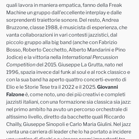
quali lavora in maniera empatica, fanno della Freak
Machine un gruppo dall’eccellente interplay e dalle
sorprendenti trai
ettorie sonore. Del resto, Andrea
Bruzzone, classe 1988, è musicista di esperienza, che
vanta collaborazioni in vari contesti jazzistici, dal
piccolo gruppo alla big band (anche con Fabrizio
Bosso, Roberto Cecchetto, Alberto Mandarini e Pino
Jodice) e la
vittoria nella
International Percussion
Competition
del 2015. Giuseppe La Grutta, nato nel
1996, spazia invece dal funk al soul e al rock classico e
con la sua band ha aperto quattro concerti-evento di
Elio e le Storie Tese tra il 2022 e il 2025.
Giovanni
Falzone
è, come noto, uno dei più creativi e completi
jazzisti italiani, con una formazione sia classica sia jazz:
nel primo ambito ha avuto un percorso orchestrale di
altissimo livello, dir
etto da bacchette quali Riccardo
Chailly, Giuseppe Sinopoli e Carlo Maria Giulini. Nel jazz
vanta una carriera di leader che lo ha portato a incidere