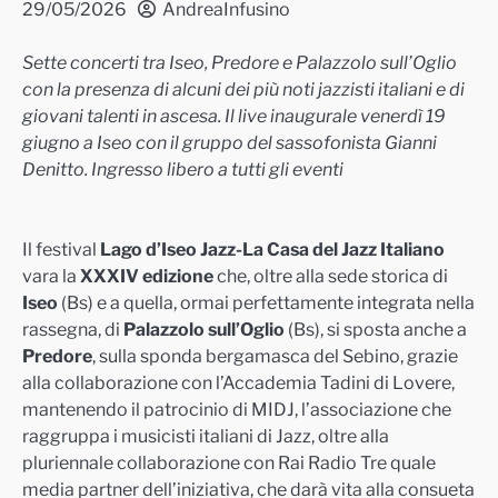
29/05/2026
AndreaInfusino
Sette concerti tra Iseo, Predore e Palazzolo sull’Oglio
con la presenza di alcuni dei più noti jazzisti italiani e di
giovani talenti in ascesa.
Il live inaugurale venerdì 19
giugno a Iseo con il gruppo
del sassofonista
Gianni
Denitto.
Ingresso libero a tutti gli eventi
Il festival
Lago d’Iseo Jazz-La Casa del Jazz Italiano
vara la
XXXIV edizione
che, oltre alla sede storica di
Iseo
(Bs) e a
quella, ormai perfettamente integrata
nella
rassegna, di
Palazzolo sull’Oglio
(Bs), si sposta anche a
Predore
, sulla sponda bergamasca del Sebino, grazie
alla collaborazione con l’Accademia Tadini di Lovere,
mantenendo il patrocinio di MIDJ, l’associazione che
raggruppa i musicisti italiani di Jazz,
oltre alla
pluriennale collaborazione con Rai Radio Tre quale
media partner dell’iniziativa, che darà vita alla consueta