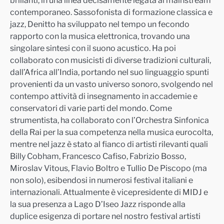
brillanti, in una linea decis
amente legata al mainstream
contemporaneo. Sassofonista di formazione classica e
jazz, Denitto ha sviluppato nel tempo un fecondo
rapporto con la musica elettronica, trovando una
singolare sintesi con il suono acustico. Ha poi
collaborato con musicisti di
diverse tradizioni culturali,
dall’Africa all’India, portando nel suo linguaggio spunti
provenienti da un vasto universo sonoro, svolgendo nel
contempo attività di insegnamento in accademie e
conservatori di varie parti del mondo. Come
strumentista, ha col
laborato
con l’Orchestra Sinfonica
della Rai per la sua competenza nella musica eurocolta,
mentre nel jazz è stato al fianco di artisti rilevanti quali
Billy Cobham, Francesco Cafiso, Fabrizio Bosso,
Miroslav Vitous, Flavio Boltro e Tullio De Piscopo (ma
non solo)
, esibendosi in numerosi festival italiani e
internazionali. Attualmente è vicepresidente di MIDJ e
la sua presenza a Lago D’Iseo Jazz risponde alla
duplice esigenza di portare nel nostro festival artisti