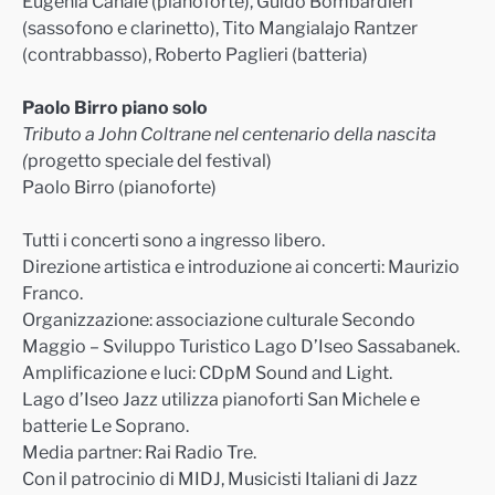
Eugenia Canale (pianoforte), Guido Bombardieri
(sassofono e clarinetto), Tito Mangialajo Rantzer
(contrabbasso), Roberto Paglieri (batteria)
Paolo Birro piano solo
Tributo a John Coltrane nel centenario della nascita
(
progetto speciale del festival)
Paolo Birro (pianoforte)
T
utti i concerti sono a ingresso libero.
Direzione artistica e introduzione ai concerti:
Maurizio
Franco.
Organizzazione: a
ssociazione culturale Secondo
Maggio – Sviluppo Turistico Lago D’Iseo Sassabanek.
Amplificazione e luci:
CDpM Sound and Light.
Lago d’Iseo Jazz utilizza pianoforti
San Michele
e
batterie
Le Soprano.
Media partner: Rai Radio Tre.
Con il patrocinio di
MIDJ, Musicisti Italiani di Jazz