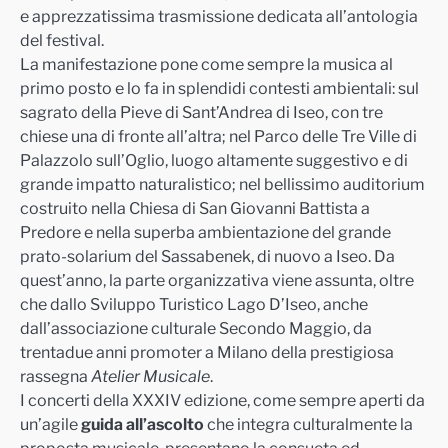
e apprezzatissima trasmissione dedicata all’antologia
del festival
.
La manifestazione pone come sempre la musica al
primo posto e lo fa in splendidi contesti ambientali:
sul
sagrato della Pieve di Sant’Andrea di Iseo, con tre
chiese una di fronte all’altra; nel Parco delle Tre Ville di
Palazzolo sull’Oglio, luogo altamente suggestivo e di
grande impatto naturalistico; nel bellissimo auditorium
costruito nella Chiesa di
San Giovanni Bat
tista a
Predore e nella superba ambientazione del grande
prato-solarium del Sassabenek, di nuovo a Iseo. Da
quest’anno, la parte organizzativa viene assunta, oltre
che dallo Sviluppo Turistico Lago D’Iseo, anche
dall’associazione culturale Secondo Maggio,
da
trentadue anni promoter a Milano della prestigiosa
rassegna
Atelier Musicale
.
I concerti della
XXXIV
edizione, come sempre aperti da
un’agile
guida all’ascolto
che integra culturalmente la