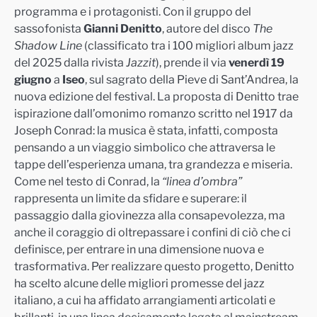
programma e i protagonisti.
Con il gruppo del
sassofonista
Gianni Denitto
, autore del disco
The
Shadow Line
(classificato tra i 100 migliori album jazz
del 2025 dalla rivista
Jazzit
), prende il via
venerdì 19
giugno
a
Iseo
, sul sagrato della
Pieve di Sant’Andrea
, la
nuova edizione del festival.
La proposta di Denitto trae
ispirazione dall’omonimo romanzo scritto nel 1917 da
Joseph Conrad: la musica è stata, infatti, composta
pensando a un viaggio simbolico che attraversa le
tappe dell’esperienza umana, tra grandezza e miseria.
Come nel testo di Conrad, la
“linea d’ombra”
rappresenta un limite da sfidare e superare: il
passaggio dalla giovinezza alla consapevolezza, ma
anche il coraggio di oltrepassare i confini di ciò che ci
definisce, per entrare in una dimensione nuova e
trasformativa. Per realizzare questo progetto, Denitto
ha scelto alcune delle migliori promesse del jazz
italiano, a cui ha affidato arrangiamenti articolati e