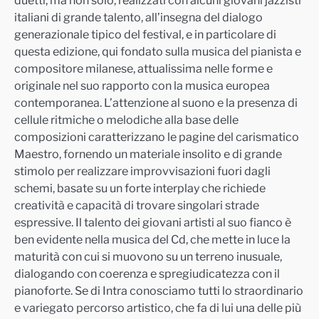
duetti, ma non solo, realizzati con alcuni giovani jazzisti
italiani di grande talento, all’
insegna del dialogo
generazionale tipico del festival, e in particolare di
questa edizione, qui fondato sulla musica del pianista e
compositore milanese, attualissima nelle forme e
originale nel suo rapporto con la musica europea
contemporanea. L’attenzion
e al suono e la presenza di
cellule ritmiche o melodiche alla base delle
composizioni caratterizzano le pagine del carismatico
Maestro, fornendo un materiale insolito e di grande
stimolo per realizzare improvvisazioni fuori dagli
schemi, basate su un fort
e interplay che richiede
creatività e capacità di trovare singolari strade
espressive. Il talento dei giovani artisti al suo fianco è
ben evidente nella musica del Cd, che mette in luce la
maturità con cui si muovono su un terreno inusuale,
dialogando con
coerenza e spregiudicatezza con il
pianoforte. Se di Intra conosciamo tutti lo straordinario
e variegato percorso artistico, che fa di lui una delle più