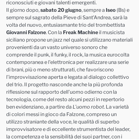
riconosciuti e giovani talenti emergenti.
Il giorno dopo,
sabato 20 giugno
, sempre a
Iseo
(Bs)
e
sempre sul
sagrato della Pieve di Sant’Andrea
, sarà la
volta de
l nuovo, entusiasmante trio del trombettista
Giovanni Falzone
. Con la
Freak Machine
il musicist
a
siciliano propone un jazz nel quale si utilizzano materiali
provenienti da un vasto universo sonoro che
comprende il punk, il funky, il rock, la musica eurocolta
contemporanea e l’elettronica per realizzare una serie
di brani, più o meno strutturati, che
favoriscono
l’improvvisazione aperta e legata al dialogo collettivo
del trio. Il progetto nasconde anche la più profonda
riflessione sul rapporto dell’uomo odierno con la
tecnologia, come del resto alcuni pezzi in repertorio
ben evidenziano, a partire da
L’uomo robot
. La varietà
di colori messi in gioco da Falzone, compreso un
utilizzo straniante della voc
e,
le qualità di superbo
improvvisatore e di eccellente strumentista del leader,
la competenza e la sensibilità dei suoi partner, con i