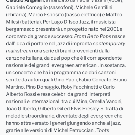
Claudio Angeleri,
affiancato da
Paola Milzani (voce ),
Gabriele Comeglio (sassofoni),
Michele Gentilini
(chitarra), Marco Esposito (basso elettrico) e Matteo
Milesi (batteria). P
er Lago D’Iseo Jazz, il musicista
bergamasco presenterà un progetto nato nel 2001 e
coronato da grande successo:
From Be to Pops
nasce
dall’idea di portare nel jazz di impronta
contemporary
mainstream
una serie di brani provenienti dalla
canzone italiana, da quel pop che è il corrispondente
nazionale dei grandi evergreen americani. In sostanza,
un
concerto che ha in programma celebri canzoni
scritte da autori quali
Gino Paoli, Fabio Concato, Bruno
Martino, Pino Donaggio, Roby Facchinetti e Carlo
Alberto Rossi
e rese celebri da grandi interpreti
nazionali e internazionali tra cui
Mina, Ornella Vanoni,
Joao Gilberto, Gilberto Gil ed Elvis Presley. Si tratta di
m
elodie straordinarie, diventate degli evergreen che
hanno attraversato i generi giungendo anche al jazz,
grazie alle versioni di
Michel Petrucciani, Toots