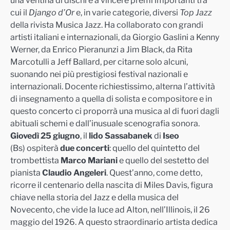
una ventina di dischi e a vincere premi importanti tra
cui il
Django d’Or
e, in varie categ
orie, diversi
Top Jazz
della rivista Musica Jazz. Ha collaborato con grandi
artisti italiani e internazionali, da Giorgio Gaslini a Kenny
Werner, da Enrico Pieranunzi a Jim Black, da Rita
Marcotulli a Jeff Ballard, per citarne solo alcuni,
suonando nei più
prestigiosi festival nazionali e
internazionali. Docente richiestissimo, alterna l’attività
di insegnamento a quella di solista e compositore e in
questo concerto ci proporrà una musica al di fuori dagli
abituali schemi e dall’inusuale scenografia sonora.
Giovedì 25 giugno
, il
lido Sassabanek
di
Iseo
(Bs)
ospiterà
due concerti
: quello del quintetto del
trombettista
Marco Mariani
e quello del sestetto del
pianista
Claudio Angeleri
.
Quest’anno, come detto,
ricorre il centenario della nascita di Miles Davis, figura
chiave nella storia del Jazz e d
ella musica del
Novecento, che vide la luce ad Alton, nell’Illinois, il 26
maggio del 1926. A questo straordinario artista dedica