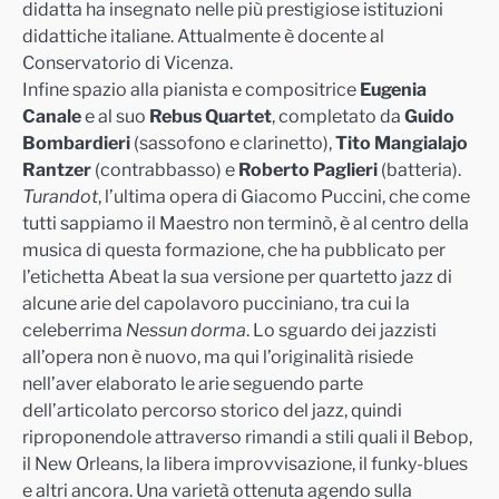
didatta ha insegnato nelle più prestigiose istituzioni
didattiche italiane. Attualmente è docente al
Conservatorio di Vicenza.
Infine spazio alla pianista e compositrice
Eugenia
Canale
e al suo
Rebus Quartet
,
completato da
Guido
Bombardieri
(sassofono e clarinetto),
Tito Mangialajo
Rantzer
(contrabbasso) e
Roberto Paglieri
(batteria).
Turandot
, l’ultima opera di Giacomo Puc
cini, che come
tutti sappiamo il Maestro non terminò, è al centro della
musica di questa formazione, che ha pubblicato per
l’etichetta Abeat la sua versione per quartetto jazz di
alcune arie del capolavoro pucciniano, tra cui la
celeberrima
Nessun dorma
. Lo sguardo dei jazzisti
all’opera non è nuovo, ma qui l’originalità risiede
nell’aver elaborato le ari
e seguendo parte
dell’articolato percorso storico del jazz, quindi
riproponendole attraverso rimandi a stili quali il Bebop,
il New Orleans, la libera improvvisazione, il funky-blues
e altri ancora. Una varietà ottenuta agendo sulla