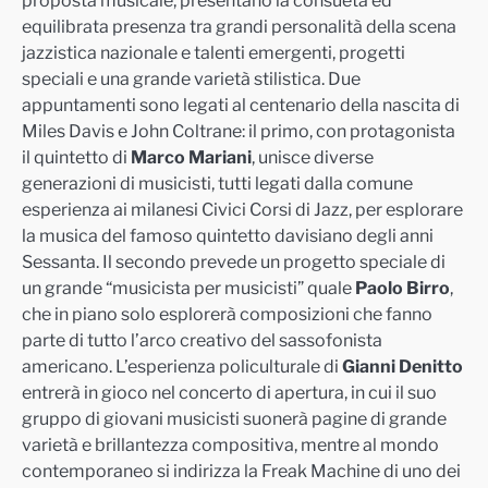
proposta musicale, presentano la consueta ed
equilibrata presen
za
tra grandi personalità della scena
jazzistica nazionale e talenti emergenti, progetti
speciali e una grande varietà stilistica. Due
appuntamenti sono legati al centenario della nascita di
Miles Davis e John Coltrane: il primo, con protagonista
il quintett
o di
Marco Mariani
, unisce diverse
generazioni di musicisti, tutti legati dalla comune
esperienza ai milanesi Civici Corsi di Jazz, per esplorare
la musica del famoso quintetto davisiano degli anni
Sessanta. Il secondo prevede un progetto speciale di
un
gr
ande “musicista per musicisti” quale
Paolo Birro
,
che in piano solo esplorerà composizioni che fanno
parte di tutto l’arco creativo del sassofonista
americano. L’esperienza policulturale di
Gianni Denitto
entrerà in gioco nel concerto di apertura, in cui i
l suo
gruppo di giovani musicisti suonerà pagine di grande
varietà e brillantezza compositiva, mentre al mondo
contemporaneo si indirizza la Freak Machine di uno dei