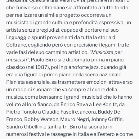
Sessanta. Questa è una vera novità, perché è rarissimo
che l’universo coltraniano sia affrontato a tutto tondo:
per re
alizzare un simile progetto occorreva un
musicista di grande cultura e profondità espressiva, un
artista senza pregiudizi, capace di portare nel suo
linguaggio spunti provenienti da tutta la storia di
Coltrane, cogliendo però con precisione i legami tra le
varie fasi del suo cammino artistico.
“Musicista per
musicisti”
, Paolo Birro si è diplomato prima in piano
classico (nel 1987), poi in pianoforte jazz, quando già
era una figura di primo piano della scena nazionale.
Pianista essenziale, sa trasmettere emo
zioni attr
averso
un modo di suonare che va sempre al cuore della
musica, come ben sanno i grandi musicisti che lo hanno
voluto al loro fianco, da Enrico Rava a Lee Konitz, da
Pietro Tonolo a Claudio Fasoli e, ancora, Buddy De
Franco, Bobby Watson, Maur
o
Negri
, Johnny Griffin,
Sandro Gibellini e tanti altri. Birro ha suonato in
numerosi festival e rassegne in Italia e all’estero e come