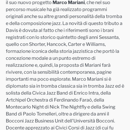
il suo nuovo progetto
Marco Mariani
, che nel suo
percorso musicale ha già realizzato programmi
originali anche su altre grand
i personalità della tromba
e della composizione jazz. La novità di questo tributo a
Davis è dovuta al fatto che i riferimenti sono i brani
registrati con lo storico quintetto degli anni Sessanta,
quello con Shorter, Hancock, Carter e Williams,
formaz
ione iconica della storia jazzistica che portò la
concezione modale a un punto estremo di
realizzazione e, quindi, la proposta di Mariani farà
rivivere, con la sensibilità contemporanea, pagine
importanti ma poco esplorate.
Marco Mariani si
è
diplomato sia in tromba classica sia in tromba Jazz ed è
solista della Civica Jazz Band di Enrico Intra, della
Artchipel Orchestra di Ferdinando Faraò, della
Montecarlo Night di Nick The Nightfly e della Swing
Band di Paolo Tomelleri, oltre a dirigere
da anni il
Bocconi Jazz Business Unit dell’Università Bocconi.
Docente apprezzato ai Civici Corsi di Jazz (di cui fu