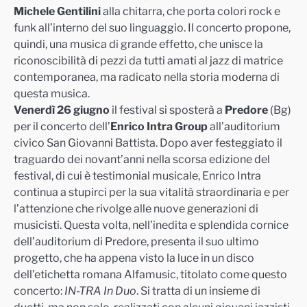
Michele Gentilini
alla chitarra, c
h
e porta colori rock e
funk all’interno del suo linguaggio. Il concerto propone,
quindi, una musica di grande effetto, che unisce la
riconoscibilità di pezzi da tutti amati al jazz di matrice
contemporanea, ma radicato nella storia moderna di
questa musica.
Venerdì 26 giugno
il festival si sposterà a
Predore
(Bg)
per il concerto dell’
Enrico Intra Group
all’auditorium
civico San Giovanni Battista.
Dopo aver festeggiato il
traguardo dei novant’anni nella scorsa edizione del
festival, di cui è testimonial musicale, Enrico Intra
continua a stupirci
per
la sua vitalità straordinaria e per
l’attenzione che rivolge alle nuove generazioni di
musicisti. Questa volta, nell’inedita e splendida cornice
dell’auditorium di Predore, presenta il suo ultimo
progetto, che ha appena visto la luce in un disco
dell’etich
etta romana Alfamusic, titolato come questo
concerto:
IN-TRA In Duo
. Si tratta di un insieme di