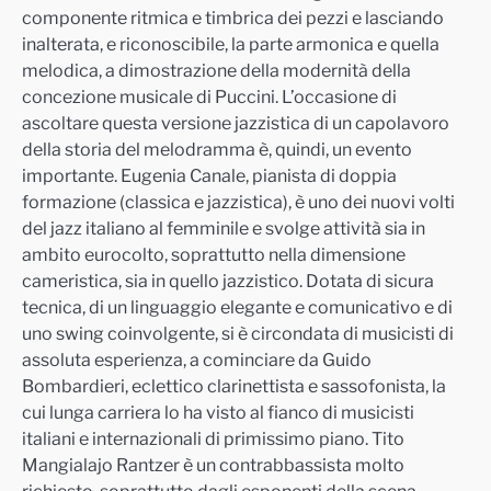
componente ritmica e t
imbrica dei pezzi e lasciando
inalterata, e riconoscibile, la parte armonica e quella
melodica, a dimostrazione della modernità della
concezione musicale di Puccini. L’occasione di
ascoltar
e questa versione jazzistica di un capolavoro
della storia del melodramma è, quindi, un evento
importante
. Eugenia Canale, pianista di doppia
formazione (classica e jazzistica), è uno dei nuovi volti
del jazz italiano al femminile e svolge attività sia in
ambito eurocolto, soprattutto nella dimensione
cameristica, sia in quello jazzistico. Dotata di s
icu
ra
tecnica, di un linguaggio elegante e comunicativo e di
uno swing coinvolgente, si è circondata di musicisti di
assoluta esperienza, a cominciare da Guido
Bombardieri, eclettico clarinettista e sassofonista, la
cui lunga carriera lo ha visto al fianco di
musicisti
italiani e internazionali di primissimo piano. Tito
Mangialajo Rantzer è un contrabbassista molto