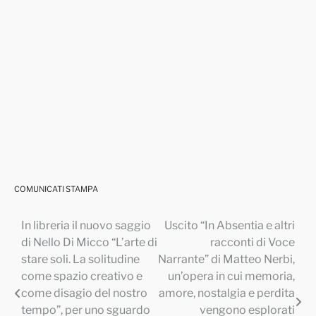
COMUNICATI STAMPA
In libreria il nuovo saggio
Uscito “In Absentia e altri
Navigazione
di Nello Di Micco “L’arte di
racconti di Voce
articoli
stare soli. La solitudine
Narrante” di Matteo Nerbi,
come spazio creativo e
un’opera in cui memoria,
come disagio del nostro
amore, nostalgia e perdita
tempo”, per uno sguardo
vengono esplorati