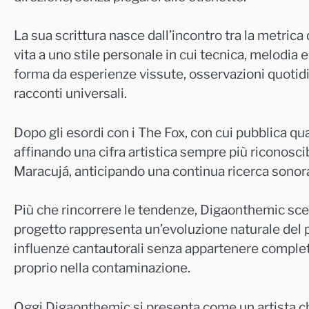
La sua scrittura nasce dall’incontro tra la metrica 
vita a uno stile personale in cui tecnica, melodia
forma da esperienze vissute, osservazioni quotidi
racconti universali.
Dopo gli esordi con i The Fox, con cui pubblica qu
affinando una cifra artistica sempre più riconoscib
Maracujá, anticipando una continua ricerca son
Più che rincorrere le tendenze, Digaonthemic sceg
progetto rappresenta un’evoluzione naturale del 
influenze cantautorali senza appartenere comple
proprio nella contaminazione.
Oggi Digaonthemic si presenta come un artista ch