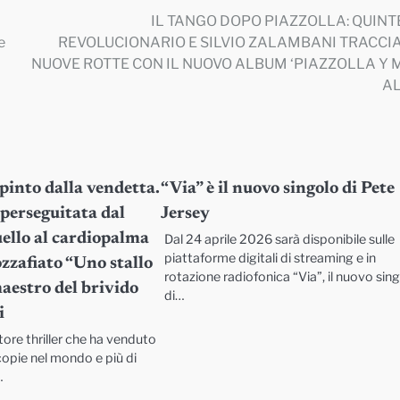
IL TANGO DOPO PIAZZOLLA: QUINT
e
REVOLUCIONARIO E SILVIO ZALAMBANI TRACCI
NUOVE ROTTE CON IL NUOVO ALBUM ‘PIAZZOLLA Y 
AL
pinto dalla vendetta.
“Via” è il nuovo singolo di Pete
perseguitata dal
Jersey
ello al cardiopalma
Dal 24 aprile 2026 sarà disponibile sulle
piattaforme digitali di streaming e in
ozzafiato “Uno stallo
rotazione radiofonica “Via”, il nuovo sin
aestro del brivido
di…
i
ore thriller che ha venduto
 copie nel mondo e più di
…