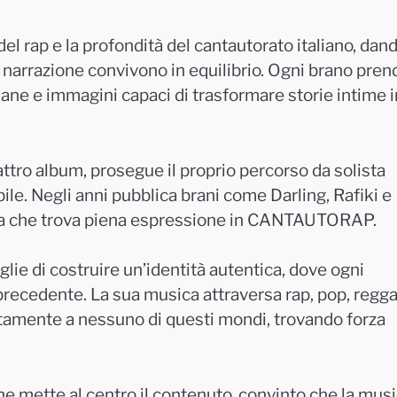
del rap e la profondità del cantautorato italiano, dan
 e narrazione convivono in equilibrio. Ogni brano pren
ane e immagini capaci di trasformare storie intime i
attro album, prosegue il proprio percorso da solista
ile. Negli anni pubblica brani come Darling, Rafiki e
ora che trova piena espressione in CANTAUTORAP.
lie di costruire un’identità autentica, dove ogni
precedente. La sua musica attraversa rap, pop, regg
tamente a nessuno di questi mondi, trovando forza
e mette al centro il contenuto, convinto che la mus