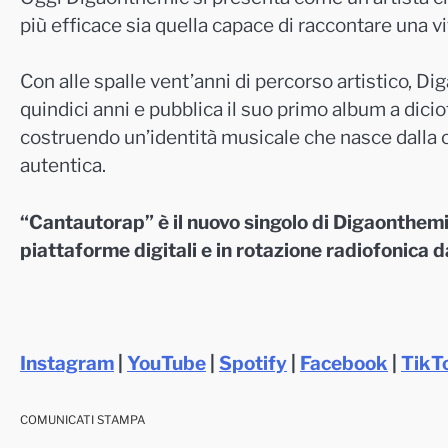
più efficace sia quella capace di raccontare una v
Con alle spalle vent’anni di percorso artistico, Diga
quindici anni e pubblica il suo primo album a dicio
costruendo un’identità musicale che nasce dalla co
autentica.
“Cantautorap” è il nuovo singolo di Digaonthemic
piattaforme digitali e in rotazione radiofonica d
Instagram
|
YouTube
|
Spotify
|
Facebook
|
TikT
COMUNICATI STAMPA