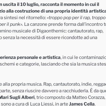
scita il 10 luglio, racconta il momento in cui il
o alla costruzione di una propria identità artistic
a sintesi nel ritornello:
«troppo pop per il rap, troppo
per il punk».
La canzone prende forma dall’incontro tr
mino musicale di Digaonthemic: cantautorato, rap,
 senza la necessità di essere ricondotte ad una
erienza personale e artistica
, in cui le contaminazi
 schemi e categorie, lasciando che sia la musica ste
alla propria musica. Rap, cantautorato, indie, regga
arte, senza riuscire davvero a racchiuderla. È da qu
Mari Sugli Alberi
, trio composto da Matteo Corazza,
sono a cura di Luca Liessi, in arte
James Cella
.