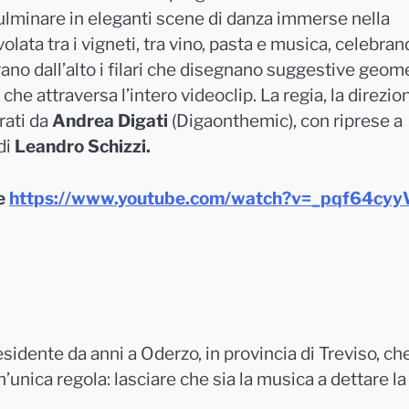
ulminare in eleganti scene di danza immerse nella
lata tra i vigneti, tra vino, pasta e musica, celebrand
ano dall’alto i filari che disegnano suggestive geom
 che attraversa l’intero videoclip. La regia, la direzio
rati da
Andrea Digati
(Digaonthemic), con riprese a
di
Leandro Schizzi.
be
https://www.youtube.com/watch?v=_pqf64cy
sidente da anni a Oderzo, in provincia di Treviso, ch
’unica regola: lasciare che sia la musica a dettare la