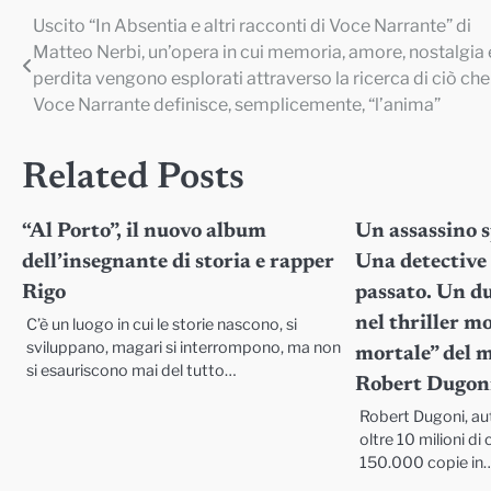
Uscito “In Absentia e altri racconti di Voce Narrante” di
Navigazione
Matteo Nerbi, un’opera in cui memoria, amore, nostalgia 
articoli
perdita vengono esplorati attraverso la ricerca di ciò che
Voce Narrante definisce, semplicemente, “l’anima”
Related Posts
“Al Porto”, il nuovo album
Un assassino s
dell’insegnante di storia e rapper
Una detective 
Rigo
passato. Un du
nel thriller m
C’è un luogo in cui le storie nascono, si
sviluppano, magari si interrompono, ma non
mortale” del m
si esauriscono mai del tutto…
Robert Dugon
Robert Dugoni, aut
oltre 10 milioni di
150.000 copie in