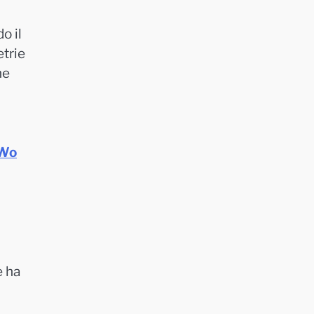
o il
etrie
ne
yWo
e ha