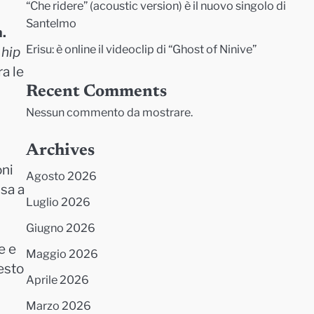
“Che ridere” (acoustic version) è il nuovo singolo di
Santelmo
a.
Erisu: è online il videoclip di “Ghost of Ninive”
 hip
a le
Recent Comments
Nessun commento da mostrare.
Archives
oni
Agosto 2026
ssa a
Luglio 2026
Giugno 2026
e e
Maggio 2026
esto
Aprile 2026
Marzo 2026