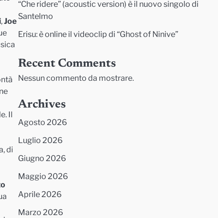
“Che ridere” (acoustic version) è il nuovo singolo di
Santelmo
i
,
Joe
ue
Erisu: è online il videoclip di “Ghost of Ninive”
usica
Recent Comments
Nessun commento da mostrare.
ontà
one
Archives
e. Il
Agosto 2026
Luglio 2026
, di
Giugno 2026
Maggio 2026
zo
Aprile 2026
ua
Marzo 2026