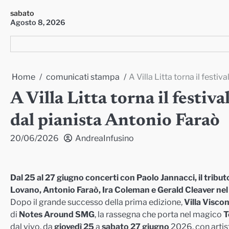
Skip
sabato
to
Agosto 8, 2026
content
Home
comunicati stampa
A Villa Litta torna il fest
A Villa Litta torna il festi
dal pianista Antonio Faraò
20/06/2026
AndreaInfusino
Dal 25 al 27 giugno concerti con Paolo Jannacci, il tribut
Lovano, Antonio Faraò, Ira Coleman e Gerald Cleaver nel s
Dopo il grande successo della prima edizione,
Villa Visco
di
Notes Around SMG
, la rassegna che porta nel magico
T
dal vivo, da
giovedì 25
a
sabato 27 giugno
2026, con artist