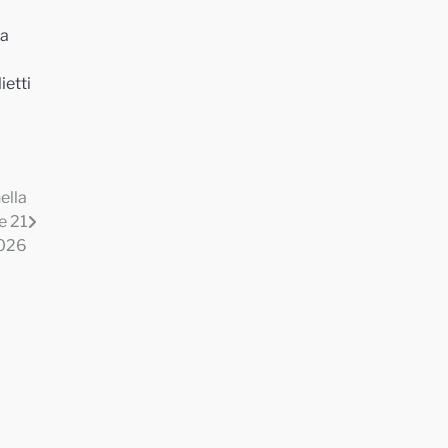
ra
ietti
ella
e 21
2026