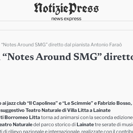
NotiziePress
news express
ival “Notes Around SMG” diretto dal pianista Antonio Faraò
val “Notes Around SMG” dirett
o ai jazz club “Il Capolinea” e “Le Scimmie” e Fabrizio Bosso,
uggestivo Teatro Naturale di Villa Litta a Lainate
nti Borromeo
Litta
torna ad animarsi con la seconda edizione
eatro Naturale
del parco storico di
Lainate
tre serate di mus
i di rilievo nazionale e internazionale, realizzate con il contri