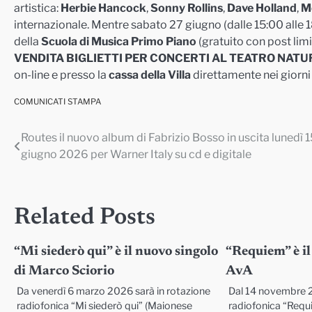
artistica:
Herbie Hancock
,
Sonny Rollins
,
Dave Holland
,
M
internazionale. Mentre sabato 27 giugno (dalle 15:00 alle 18
della
Scuola di Musica Primo Piano
(gratuito con post limi
VENDITA BIGLIETTI PER CONCERTI AL TEATRO NATU
on-line e presso la
cassa della Villa
direttamente nei giorni 
COMUNICATI STAMPA
Routes il nuovo album di Fabrizio Bosso in uscita lunedì 1
Navigazione
giugno 2026 per Warner Italy su cd e digitale
articoli
Related Posts
“Mi siederò qui” è il nuovo singolo
“Requiem” è il
di Marco Sciorio
AvA
Da venerdì 6 marzo 2026 sarà in rotazione
Dal 14 novembre 2
radiofonica “Mi siederò qui” (Maionese
radiofonica “Requi