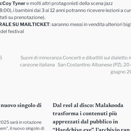
cCoy Tyner
e molti altri protagonisti della scena jazz
:00), i bambini dai 3 ai 12 anni potranno ricevere lezioni a cu
tati su prenotazione).
RALE SU MAILTICKET
: saranno messi in vendita ulteriori bigl
del festival
5
Suoni di minoranza Concerti e dibattiti sul dialetto n
canzone italiana San Costantino Albanese (PZ), 20 
giugno 
 nuovo singolo di
Dal reel al disco: Malakooda
trasforma i contenuti più
apprezzati dal pubblico in
025 sarà in rotazione
em”, il nuovo singolo di
“Hardchive.exe”, l’archivio rap