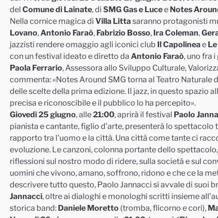
del
Comune di Lainate
, di
SMG Gas e Luce
e
Notes Aroun
Nella cornice magica di
Villa Litta
saranno protagonisti mu
Lovano
,
Antonio Faraò
,
Fabrizio Bosso
,
Ira Coleman
,
Gera
jazzisti rendere omaggio agli iconici club
Il Capolinea
e
Le
con un festival ideato e diretto da
Antonio Faraò
, uno fra 
Paola Ferrario
, Assessora allo Sviluppo Culturale, Valoriz
commenta: «Notes Around SMG torna al Teatro Naturale di 
delle scelte della prima edizione. Il jazz, in questo spazio
precisa e riconoscibile e il pubblico lo ha percepito».
Giovedì 25 giugno
, alle
21:00
, aprirà il festival
Paolo Janna
pianista e cantante, figlio d’arte, presenterà lo spettacolo 
rapporto tra l’uomo e la città. Una città come tante ci racc
evoluzione. Le canzoni, colonna portante dello spettacolo, p
riflessioni sul nostro modo di ridere, sulla società e sul co
uomini che vivono, amano, soffrono, ridono e che ce la mett
descrivere tutto questo, Paolo Jannacci si avvale di suoi bra
Jannacci
, oltre ai dialoghi e monologhi scritti insieme all
storica band:
Daniele Moretto
(tromba, flicorno e cori),
Ma