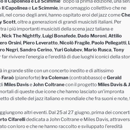
o Il Capolinea e Le Scimmie
” dopo la prima edizione, una ser
o
Il
Capolinea
e
Le Scimmie
, in un omaggio collettivo che ne
cali, nel corso degli anni, hanno ospitato eroi del jazz come
Che
y Scott
, oltre a generazioni di grandi musicisti italiani. Per
ra i più importanti musicisti della scena jazz taliana e
,
Nick The Nightfly
,
Luigi Bonafede
,
Dado Moroni
,
Attilio
ero Orsini
,
Piero Leveratto
,
Nicolò Fragile
,
Paolo Pellegatti
,
ro Negri
,
Sandro Cerino
,
Yuri Golubev
,
Mario Rusca
,
Tony
r far rivivere l’energia e l’eredità di due luoghi iconici della stor
erà in grande stile con un concerto inedito e di altissimo
 Faraò
(pianoforte)
Ira Coleman
(contrabbasso) e
Gerald
di
Miles Davis
e
John Coltrane
con il progetto
Miles Davis & 
mortali di queste due icone che hanno lasciato un’impronta
etto di stelle del jazz italiano e mondiale che fra suoni e note, 
giungono altri eventi. Dal 25 al 27 giugno, prima dei concerti
to Cifarelli
dedicata a John Coltrane e Miles Davis, attravers
ato con loro e che ne hanno raccolto e sviluppato l’eredità