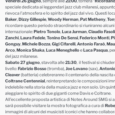
Venerdì 26 giugno
, sempre alle
21:00
, tornerà “
Ricordand
speciale dedicata ai leggendari jazz club milanesi, appunt
rievoca l’atmosfera e lo spirito del jazz dal vivo. Questi lo
Baker
,
Dizzy Gillespie
,
Woody Herman
,
Pat Metheny
,
Ton
ricordare questo periodo straordinario si riuniranno alcuni t
internazionale:
Pietro Tonolo
,
Luca Jurman
,
Claudio Fasoli
Zanchi
,
Laura Fedele
,
Tonino De Sensi
,
Federico Monti
,
Pi
Gonguy
,
Michele Bozza
,
Gigi Cifarelli
,
Antonio Faraò
,
Mau
Arco
,
Monica Shaka
,
Luca Meneghello
e
Luca Pasqua
, pe
del jazz milanese.
Sabato 27 giugno
, stavolta alle
21:30
, il festival si chiud
livello:
Fabrizio Bosso
(tromba),
Joe Lovano
(sax),
Antonio
Cleaver
(batteria) celebreranno il centenario della nascita 
Coltrane Centennial
, reinterpretando le composizioni im
indelebile nella storia della musica jazz e non solo. Un quint
aleggiare lo spirito di due giganti come Davis e Coltrane.
All’eccellente proposta artistica di Notes Around SMG si ag
sarà possibile visitare la mostra fotografica a cura di
Rober
immagini di alcuni dei musicisti iconici che hanno collabor