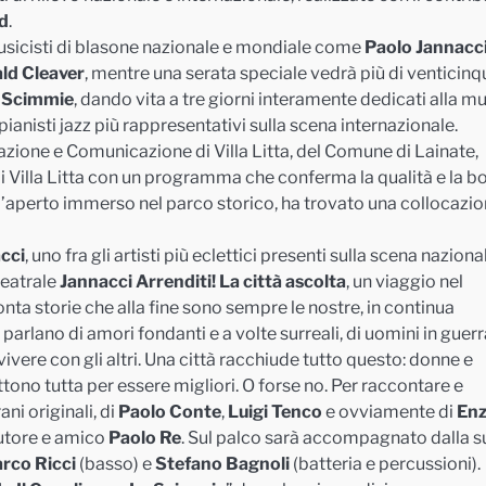
d
.
sicisti di blasone nazionale e mondiale come
Paolo Jannacc
ld Cleaver
, mentre una serata speciale vedrà più di venticinq
 Scimmie
, dando vita a tre giorni interamente dedicati alla m
i pianisti jazz più rappresentativi sulla scena internazionale.
zazione e Comunicazione di Villa Litta, del Comune di Lainate,
Villa Litta con un programma che conferma la qualità e la b
 all’aperto immerso nel parco storico, ha trovato una collocazi
cci
, uno fra gli artisti più eclettici presenti sulla scena nazional
teatrale
Jannacci Arrenditi!
La città ascolta
, un viaggio nel
onta storie che alla fine sono sempre le nostre, in continua
arlano di amori fondanti e a volte surreali, di uomini in guerra
nvivere con gli altri. Una città racchiude tutto questo: donne e
ono tutta per essere migliori. O forse no. Per raccontare e
ni originali, di
Paolo Conte
,
Luigi Tenco
e ovviamente di
En
’autore e amico
Paolo Re
. Sul palco sarà accompagnato dalla s
rco Ricci
(basso) e
Stefano Bagnoli
(batteria e percussioni).