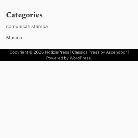
Categories
comunicati stampa
Musica
Copyright © 2026
NotiziePress
| Classica Press by
Ascendoor
|
Powered by
WordPress
.