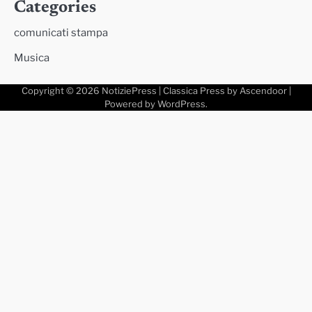
Categories
comunicati stampa
Musica
Copyright © 2026
NotiziePress
| Classica Press by
Ascendoor
|
Powered by
WordPress
.