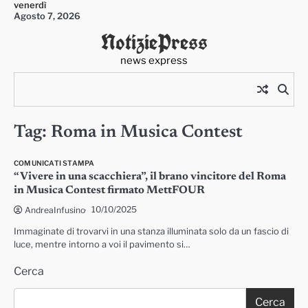
venerdì
Skip
Agosto 7, 2026
to
NotiziePress
content
news express
Tag:
Roma in Musica Contest
COMUNICATI STAMPA
“Vivere in una scacchiera”, il brano vincitore del Roma
in Musica Contest firmato MettFOUR
10/10/2025
AndreaInfusino
Immaginate di trovarvi in una stanza illuminata solo da un fascio di
luce, mentre intorno a voi il pavimento si…
Cerca
Cerca