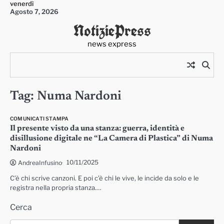
venerdì
Skip
Agosto 7, 2026
to
NotiziePress
content
news express
Tag:
Numa Nardoni
COMUNICATI STAMPA
Il presente visto da una stanza: guerra, identità e
disillusione digitale ne “La Camera di Plastica” di Numa
Nardoni
10/11/2025
AndreaInfusino
C’è chi scrive canzoni. E poi c’è chi le vive, le incide da solo e le
registra nella propria stanza.…
Cerca