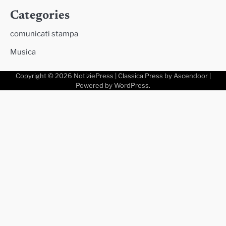
Categories
comunicati stampa
Musica
Copyright © 2026
NotiziePress
| Classica Press by
Ascendoor
|
Powered by
WordPress
.