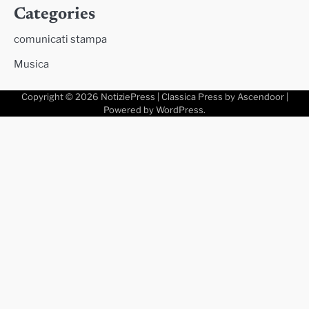
Categories
comunicati stampa
Musica
Copyright © 2026
NotiziePress
| Classica Press by
Ascendoor
|
Powered by
WordPress
.