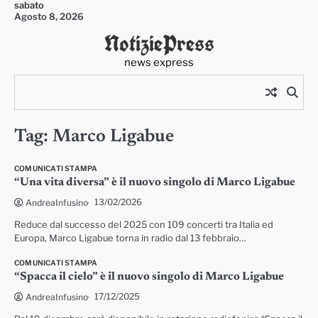
sabato
Skip
Agosto 8, 2026
to
NotiziePress
content
news express
Tag:
Marco Ligabue
COMUNICATI STAMPA
“Una vita diversa” è il nuovo singolo di Marco Ligabue
13/02/2026
AndreaInfusino
Reduce dal successo del 2025 con 109 concerti tra Italia ed
Europa, Marco Ligabue torna in radio dal 13 febbraio…
COMUNICATI STAMPA
“Spacca il cielo” è il nuovo singolo di Marco Ligabue
17/12/2025
AndreaInfusino