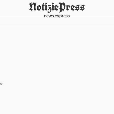
NotiziePress
news express
le