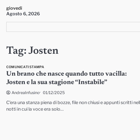
Skip
giovedì
to
Agosto 6, 2026
content
Tag:
Josten
COMUNICATI STAMPA
Un brano che nasce quando tutto vacilla:
Josten e la sua stagione “Instabile”
01/12/2025
AndreaInfusino
C’era una stanza piena di bozze, file non chiusi e appunti scritti nel
notti in cui la voce era solo…