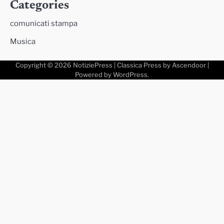
Categories
comunicati stampa
Musica
Copyright © 2026
NotiziePress
| Classica Press by
Ascendoor
|
Powered by
WordPress
.