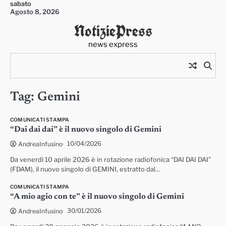
sabato
Skip
Agosto 8, 2026
to
NotiziePress
content
news express
Tag:
Gemini
COMUNICATI STAMPA
“Dai dai dai” è il nuovo singolo di Gemini
10/04/2026
AndreaInfusino
Da venerdì 10 aprile 2026 è in rotazione radiofonica “DAI DAI DAI”
(FDAM), il nuovo singolo di GEMINI, estratto dal…
COMUNICATI STAMPA
“A mio agio con te” è il nuovo singolo di Gemini
30/01/2026
AndreaInfusino