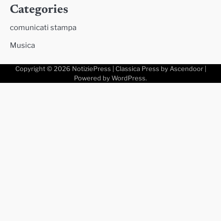
Categories
comunicati stampa
Musica
Copyright © 2026
NotiziePress
| Classica Press by
Ascendoor
|
Powered by
WordPress
.